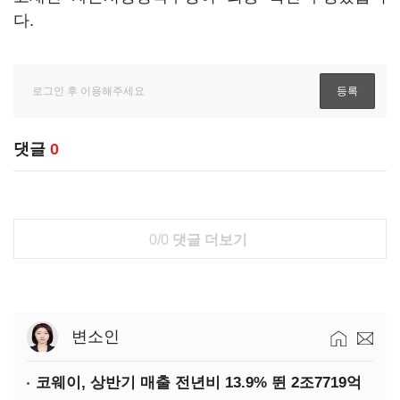
다.
댓글
0
0/0
댓글 더보기
변소인
코웨이, 상반기 매출 전년비 13.9% 뛴 2조7719억