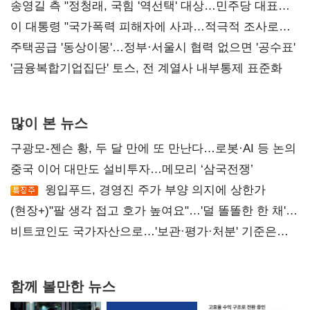
리모델링' 제안
송영길 측 "정청래, 국힘 '역선택' 대상…민주당 대표로
총선 지휘 못해"
이 대통령 "국가폭력 피해자에 사과…적극적 조사로
진실 밝혀야"
주택공급 '동상이몽'…정부·서울시 협력 없으면 '공수표'
'금융복합기업집단' 토스, 전 계열사 내부통제 표준화
많이 본 뉴스
구광모-젠슨 황, 두 달 만에 또 만난다…로봇·AI 등 논의
중국 이어 대만도 설비투자…메모리 ‘삼국전쟁’
윙입푸드, 경영진 주가 부양 의지에 상한가
(현장+)"팔 생각 접고 호가 높여요"…'덜 똘똘한 한 채'
20억 키맞추기
비트코인도 국가자산으로…'보관·평가·처분' 기준은
숙제
함께 볼만한 뉴스