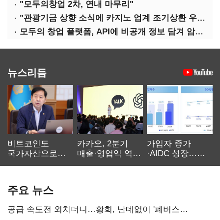
"모두의창업 2차, 연내 마무리"
"관광기금 상향 소식에 카지노 업계 조기상환 우려"
모두의 창업 플랫폼, API에 비공개 정보 담겨 암호키까지 새나갔다
뉴스리듬
비트코인도
카카오, 2분기
가입자 증가
국가자산으로…'
매출·영업익 역대
·AIDC 성장…
보관·평가·처분'
최대…에이전트
SKT 2분기 성장
기준은 숙제
AI 수익화 관건
본궤도
주요 뉴스
공급 속도전 외치더니…황희, 난데없이 '폐버스