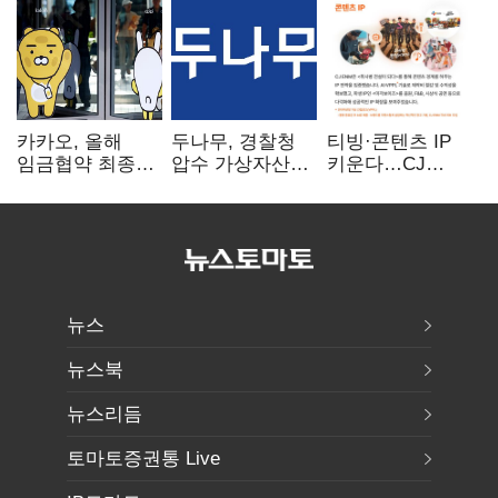
카카오, 올해
두나무, 경찰청
티빙·콘텐츠 IP
임금협약 최종
압수 가상자산
키운다…CJ
타결…연봉 6.3%
보관 맡는다…
ENM, 하반기
인상·격려금
커스터디 사업
글로벌 확장 가속
300만원
최종 낙찰
뉴스
뉴스북
뉴스리듬
토마토증권통 Live