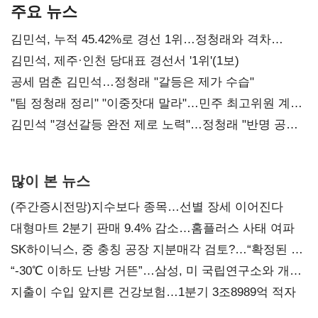
주요 뉴스
김민석, 누적 45.42%로 경선 1위…정청래와 격차
0.86%p(2보)
김민석, 제주·인천 당대표 경선서 '1위'(1보)
공세 멈춘 김민석…정청래 "갈등은 제가 수습"
"팀 정청래 정리" "이중잣대 말라"…민주 최고위원 계파
다툼 격화
김민석 "경선갈등 완전 제로 노력"…정청래 "반명 공세
사과부터"
많이 본 뉴스
(주간증시전망)지수보다 종목…선별 장세 이어진다
대형마트 2분기 판매 9.4% 감소…홈플러스 사태 여파
SK하이닉스, 중 충칭 공장 지분매각 검토?…“확정된 바
없어”
“-30℃ 이하도 난방 거뜬”…삼성, 미 국립연구소와 개발
협력
지출이 수입 앞지른 건강보험…1분기 3조8989억 적자