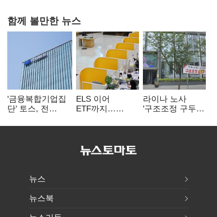
함께 볼만한 뉴스
'금융복합기업집
ELS 이어
라이나 노사
단' 토스, 전
ETF까지…
'구조조정 구두
계열사 내부통제
고위험상품 판매
합의안' 도출
표준화
제동 걸린 은행
뉴스
뉴스북