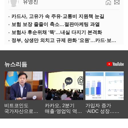
유영진
카드사, 고유가 속 주유·교통비 지원책 눈길
보험 보장 줄줄이 축소…절판마케팅 과열
보험사 후순위채 '뚝'…내실 다지기 본격화
정부, 상생만 외치고 규제 완화 '요원'…카드·보험사 부담 역대급
뉴스리듬
비트코인도
카카오, 2분기
가입자 증가
국가자산으로…'
매출·영업익 역대
·AIDC 성장…
보관·평가·처분'
최대…에이전트
SKT 2분기 성장
기준은 숙제
AI 수익화 관건
본궤도