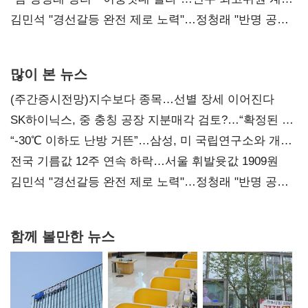
다툼 격화
김민석 "경선갈등 완전 제로 노력"…정청래 "반명 공세
사과부터"
많이 본 뉴스
(주간증시전망)지수보다 종목…선별 장세 이어진다
SK하이닉스, 중 충칭 공장 지분매각 검토?…“확정된 바
없어”
“-30℃ 이하도 난방 거뜬”…삼성, 미 국립연구소와 개발
협력
전국 기름값 12주 연속 하락…서울 휘발윳값 1909원
김민석 "경선갈등 완전 제로 노력"…정청래 "반명 공세
사과부터"
함께 볼만한 뉴스