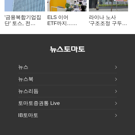
'금융복합기업집
ELS 이어
라이나 노사
단' 토스, 전
ETF까지…
'구조조정 구두
계열사 내부통제
고위험상품 판매
합의안' 도출
표준화
제동 걸린 은행
뉴스
뉴스북
뉴스리듬
토마토증권통 Live
IB토마토