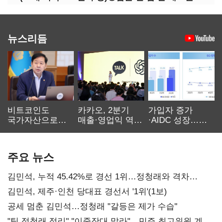
뉴스리듬
비트코인도
카카오, 2분기
가입자 증가
국가자산으로…'
매출·영업익 역대
·AIDC 성장…
보관·평가·처분'
최대…에이전트
SKT 2분기 성장
기준은 숙제
AI 수익화 관건
본궤도
주요 뉴스
김민석, 누적 45.42%로 경선 1위…정청래와 격차
0.86%p(2보)
김민석, 제주·인천 당대표 경선서 '1위'(1보)
공세 멈춘 김민석…정청래 "갈등은 제가 수습"
"팀 정청래 정리" "이중잣대 말라"…민주 최고위원 계파