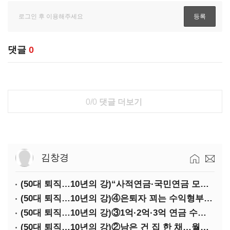
댓글
0
0/0
댓글 더보기
김창경
(50대 퇴직…10년의 강)“사적연금·국민연금 모두 당겨서 수령해야”
(50대 퇴직…10년의 강)④은퇴자 꾀는 수익형부동산·전업투자·편의점 창업
(50대 퇴직…10년의 강)③1억·2억·3억 연금 수령 전략
(50대 퇴직…10년의 강)②남은 건 집 한 채…월세 vs 배당 vs 주택연금