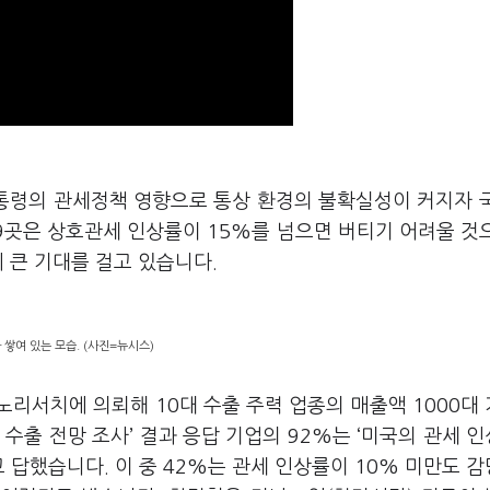
대통령의 관세정책 영향으로 통상 환경의 불확실성이 커지자 
9
곳은 상호관세 인상률이
15%
를 넘으면 버티기 어려울 것
에 큰 기대를 걸고 있습니다
.
쌓여 있는 모습. (사진=뉴시스)
모노리서치에 의뢰해
10
대 수출 주력 업종의 매출액
1000
대
 수출 전망 조사
’
결과 응답 기업의
92%
는
‘
미국의 관세 
고 답했습니다
.
이 중
42%
는 관세 인상률이
10%
미만도 감