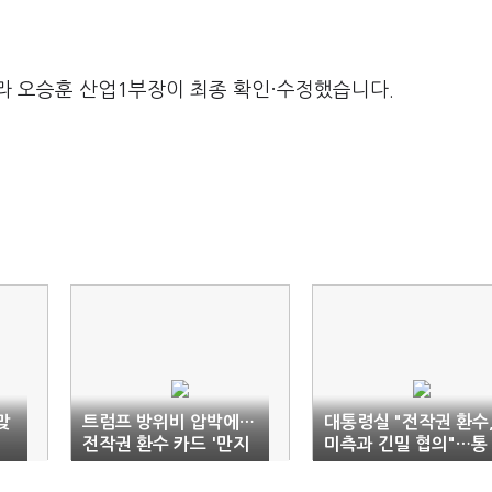
라 오승훈 산업1부장이 최종 확인·수정했습니다.
맞
트럼프 방위비 압박에…
대통령실 "전작권 환수
전작권 환수 카드 '만지
미측과 긴밀 협의"…통
작'
상·안보 '패키지딜'