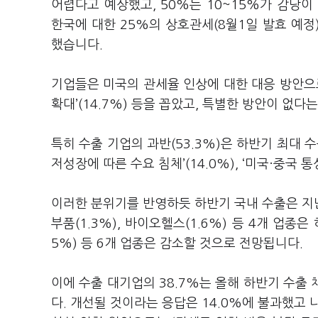
어렵다고 예상했고
, 50%
는
10~15%
가 감당이
한국에 대한
25%
의 상호관세
(8
월
1
일 발효 예정
했습니다
.
기업들은 미국의 관세율 인상에 대한 대응 방안
확대
’(14.7%)
등을 꼽았고
,
특별한 방안이 없다
특히 수출 기업의 과반
(53.3%)
은 하반기 최대 
저성장에 따른 수요 침체
’(14.0%), ‘
미국·중국 통
이러한 분위기를 반영하듯 하반기 국내 수출은 지
부품
(1.3%),
바이오헬스
(1.6%)
등
4
개 업종은
5%)
등
6
개 업종은 감소할 것으로 전망됩니다
.
이에 수출 대기업의
38.7%
는 올해 하반기 수출 
다
.
개선될 것이라는 응답은
14.0%
에 불과했고 