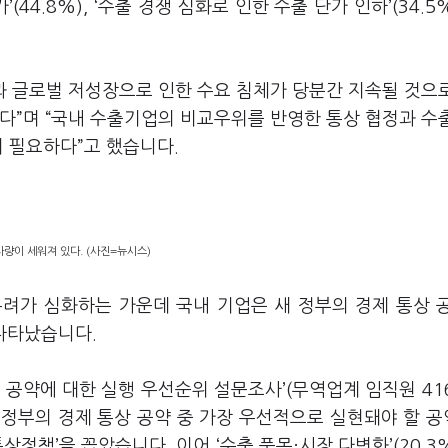
가
’(44.8%), ‘
수출 경쟁 심화로 인한 수출 단가 인하
’(34.5%
.
 글로벌 저성장으로 인한 수요 침체가 당분간 지속될 것으
있다
”
며
“
국내 수출기업의 비교우위를 반영한 통상 협정과 수
이 필요하다
”
고 했습니다
.
량이 세워져 있다. (사진=뉴시스)
려가 심화하는 가운데 국내 기업은 새 정부의 경제 통상 
 나타났습니다
.
 공약에 대한 실행 우선순위 설문조사
’(
무역업계 임직원
41
 정부의 경제 통상 공약 중 가장 우선적으로 실현돼야 할 
통상정책
’
을 꼽았습니다
.
이어
‘
수출 품목·시장 다변화
’(20.3%