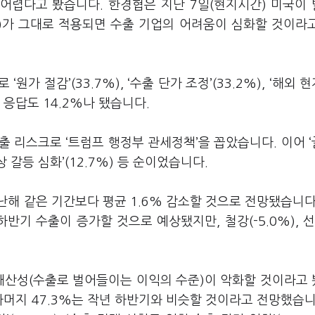
 어렵다고 봤습니다
.
한경협은 지난
7
일
(
현지시간
)
미국이 
)
가 그대로 적용되면 수출 기업의 어려움이 심화할 것이라
으로
‘
원가 절감
’(33.7%), ‘
수출 단가 조정
’(33.2%), ‘
해외 현
는 응답도
14.2%
나 됐습니다
.
수출 리스크로
‘
트럼프 행정부 관세정책
’
을 꼽았습니다
.
이어
‘
상 갈등 심화
’(12.7%)
등 순이었습니다
.
난해 같은 기간보다 평균
1.6%
감소할 것으로 전망됐습니
 하반기 수출이 증가할 것으로 예상됐지만
,
철강
(-5.0%),
채산성
(
수출로 벌어들이는 이익의 수준
)
이 악화할 것이라고
나머지
47.3%
는 작년 하반기와 비슷할 것이라고 전망했습