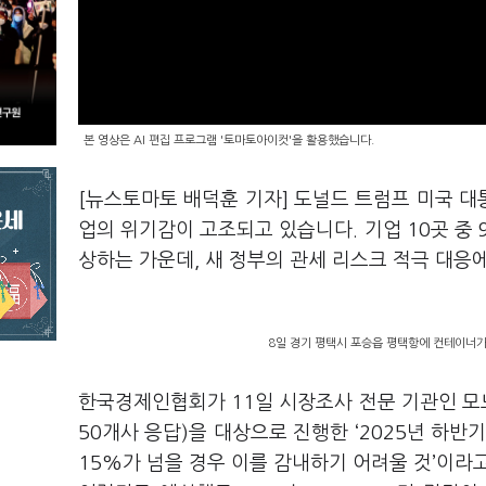
본 영상은 AI 편집 프로그램 '토마토아이컷'을 활용했습니다.
[뉴스토마토 배덕훈 기자] 도널드 트럼프 미국 
업의 위기감이 고조되고 있습니다
.
기업
10
곳 중
상하는 가운데
,
새 정부의 관세 리스크 적극 대응
8일 경기 평택시 포승읍 평택항에 컨테이너가 
한국경제인협회가
11
일 시장조사 전문 기관인 
50
개사 응답
)
을 대상으로 진행한
‘2025
년 하반기
15%
가 넘을 경우 이를 감내하기 어려울 것
’
이라