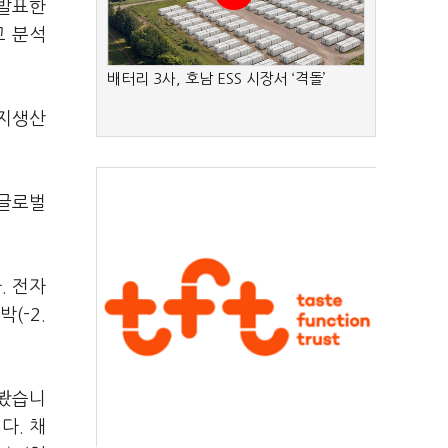
발표한
고 분석
배터리 3사, 호남 ESS 시장서 ‘격돌’
지생산
글로벌
다
.
전자
선박
(-2.
 봤습니
니다
.
채