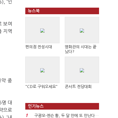
), ‘
인
뉴스북
로 보여
출 지역
편의점 전성시대
영화관의 시대는 끝
났다?
공약 중
"CD로 구워오세요"
콘서트 전당대회
6
명 대
인기뉴스
공약으로
1
구광모-젠슨 황, 두 달 만에 또 만난다…
), ‘
내