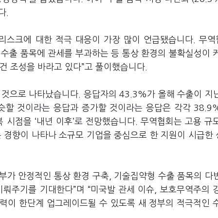
다
.
 리스크에 대한 적극 대응이 가장 많이 언급됐습니다
.
무역
 수출 품목에 관세를 부과하는 등 통상 환경의 불확실성이 
건 조성을 바라고 있다
”
고 풀이했습니다
.
은 것으로 나타났습니다
.
응답자의
43.3%
가 올해 수출이 지
슷할 것이라는 응답과 증가할 것이라는 응답은 각각
38.9%
복 시점을
‘
내년 이후
’
로 전망했습니다
.
무역협회는 고용 규
는 경향이 나타나 소규모 기업을 중심으로 한 지원이 시급한
부가 안정적인 통상 환경 구축
,
기술집약형 수출 품목의 다
 이뤄주기를 기대한다
”
며
“
미국발 관세 이슈
,
보호무역주의 
력이 한단계 업그레이드될 수 있도록 새 정부의 적극적인 