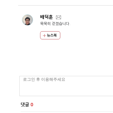
배덕훈
묵묵히 걷겠습니다.
뉴스북
댓글
0