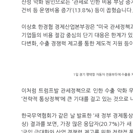
산성 악화 원인으로는
‘
관세로 인한 비용 부담 증
건비 등 운영비용 증가
’(13.8%)
등이 꼽혔습니다
이상호 한경협 경제산업본부장은
“
미국 관세정책과
기업들의 비용 절감 중심의 단기 대응은 한계가 
다변화
,
수출 경쟁력 제고를 통한 제도적 지원 등
1일 경기 평택항 자동차 전용부두에 수출용 차
이처럼 트럼프발 관세정책으로 인한 수출 악화 우
‘
전략적 통상정책
’
에 큰 기대를 걸고 있는 것으로
한국무역협회가 같은 날 발표한
‘
새 정부 경제통상
상
)
결과를 보면
,
가장 많은 응답자
(20.7%)
가 새
‘
국익 극대화와 산업 경쟁력 제고를 위한 전략적 