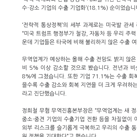
수·강소 기업의 수출 기업화
’(18.1%)
순이었습니
‘
전략적 통상정책
’
의 세부 과제로는 미국발 관세
“
미국 트럼프 행정부가 철강
,
자동차 등 우리 주력
운데 기업들은 타국에 비해 불리하지 않은 수출 여
무역업계가 예상하는 올해 수출 전망도 밝지 않
비
5%
이상 감소할 것으로 봤습니다
.
전년과 비
8%
에 그쳤습니다
.
또한 기업
71.1%
는 수출 회
을수록 수출 감소와 회복 지연을 더 크게 우려하
라고 진단했습니다
.
정희철 무협 무역진흥본부장은
“
무역업계는 새 정
중소·중견 기업의 수출기업 전환 등을 차질없이
외부 리스크를 슬기롭게 극복하고 우리의 수출 동
원 정책을 기대한다
”
고 했습니다
.