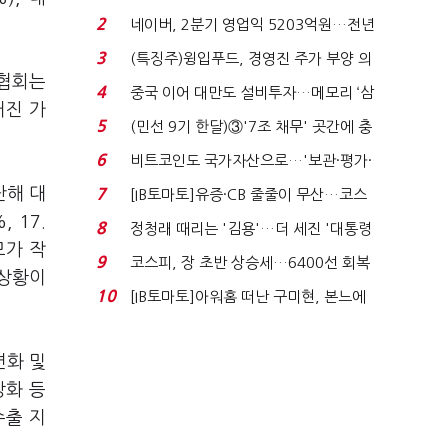
로봇·AI 등 논...
2
네이버, 2분기 영업익 5203억원…전년
비 0.2% 감소...
3
(특징주)윙입푸드, 경영진 주가 부양 의
협회는
지에 상한가...
4
중국 이어 대만도 설비투자…메모리 ‘삼
커진 가
국전쟁’
5
(민선 9기 한달)③'7조 채무' 곳간에 충
격…추미애, 20년...
6
비트코인도 국가자산으로…'보관·평가·
처분' 기준은 ...
난해 대
7
[IB토마토]유증·CB 줄줄이 무산…코스
닥 벌점 급증에 ...
, 17.
8
정청래 때리는 '김용'…더 세진 '대통령
모가 작
최측근' 입...
9
코스피, 장 초반 상승세…6400선 회복
 상황이
시도
10
[IB토마토]아워홈 떠난 구미현, 본느에
340억 베팅…가...
변화 및
강화 등
수출 지