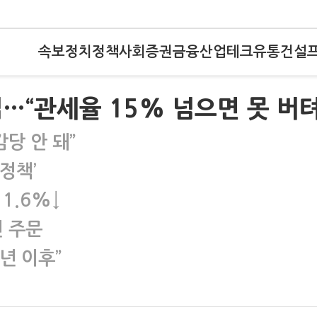
속보
정치
정책
사회
증권
금융
산업
테크
유통
건설
…“관세율 15% 넘으면 못 버텨
감당 안 돼”
정책’
1.6%↓
진 주문
내년 이후”