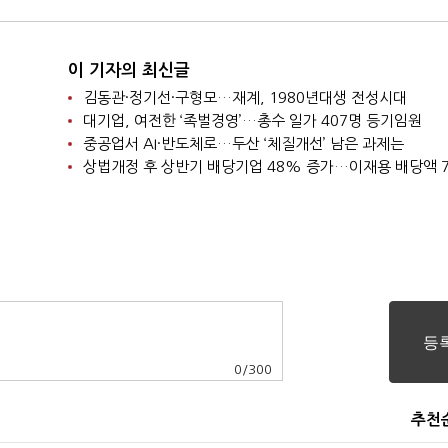
이 기자의 최신글
김동관·정기선·구형모…재계, 1980년대생 전성시대
대기업, 여전한 ‘족벌경영’…총수 일가 407명 등기임원
중공업서 AI·반도체로…두산 ‘체질개선’ 남은 과제는
0
/
300
추천