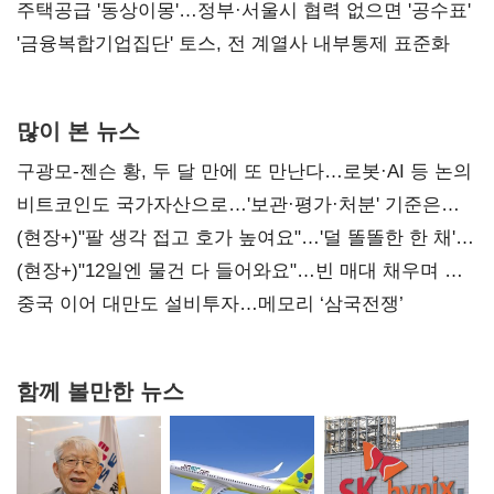
진실 밝혀야"
주택공급 '동상이몽'…정부·서울시 협력 없으면 '공수표'
'금융복합기업집단' 토스, 전 계열사 내부통제 표준화
많이 본 뉴스
구광모-젠슨 황, 두 달 만에 또 만난다…로봇·AI 등 논의
비트코인도 국가자산으로…'보관·평가·처분' 기준은
숙제
(현장+)"팔 생각 접고 호가 높여요"…'덜 똘똘한 한 채'
20억 키맞추기
(현장+)"12일엔 물건 다 들어와요"…빈 매대 채우며 문
연 홈플러스
중국 이어 대만도 설비투자…메모리 ‘삼국전쟁’
함께 볼만한 뉴스