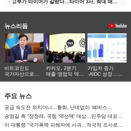
고부가 타이어가 갈랐다…타이어 3사, 최대 매출에도 영업익 희비
뉴스리듬
비트코인도
카카오, 2분기
가입자 증가
국가자산으로…'
매출·영업익 역대
·AIDC 성장…
보관·평가·처분'
최대…에이전트
SKT 2분기 성장
기준은 숙제
AI 수익화 관건
본궤도
주요 뉴스
공급 속도전 외치더니…황희, 난데없이 '폐버스
리모델링' 제안
송영길 측 "정청래, 국힘 '역선택' 대상…민주당 대표로
총선 지휘 못해"
이 대통령 "국가폭력 피해자에 사과…적극적 조사로