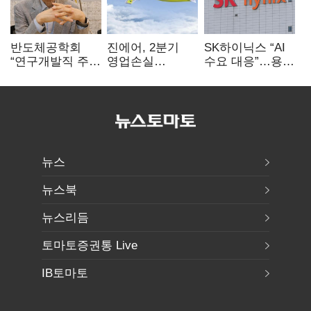
반도체공학회
진에어, 2분기
SK하이닉스 “AI
“연구개발직 주
영업손실
수요 대응”…용인
52시간제
731억…유가
·청주 팹에 54조
개선해야”
상승 여파
투자
뉴스
뉴스북
뉴스리듬
토마토증권통 Live
IB토마토