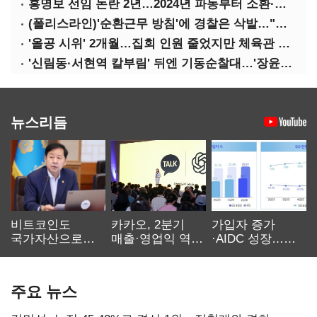
홍명보 선임 논란 2년…2024년 파동부터 소환·압색까지
(폴리스라인)'순환근무 방침'에 경찰은 삭발…"베테랑·수사력 보강 먼저"
'올공 시위' 2개월…집회 인원 줄었지만 체육관 봉쇄 계속
'신림동·서현역 칼부림' 뒤엔 기동순찰대…'장윤기 은폐·조작' 후엔 내부비리수사대
뉴스리듬
비트코인도
카카오, 2분기
가입자 증가
국가자산으로…'
매출·영업익 역대
·AIDC 성장…
보관·평가·처분'
최대…에이전트
SKT 2분기 성장
기준은 숙제
AI 수익화 관건
본궤도
주요 뉴스