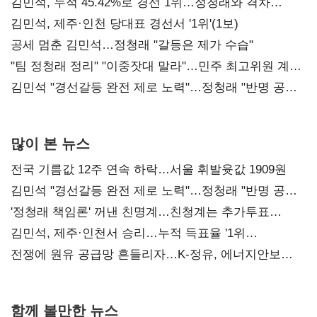
김민석, 누적 45.42%로 경선 1위…정청래와 격차
0.86%p(2보)
김민석, 제주·인천 당대표 경선서 '1위'(1보)
공세 멈춘 김민석…정청래 "갈등은 제가 수습"
"팀 정청래 정리" "이중잣대 말라"…민주 최고위원 계파
다툼 격화
김민석 "경선갈등 완전 제로 노력"…정청래 "반명 공세
사과부터"
많이 본 뉴스
전국 기름값 12주 연속 하락…서울 휘발윳값 1909원
김민석 "경선갈등 완전 제로 노력"…정청래 "반명 공세
사과부터"
'정청래 책임론' 꺼낸 친명계…친청계는 추가투표
때리기
김민석, 제주·인천서 승리…누적 득표율 '1위
탈환'(종합)
전쟁에 원유 공급망 흔들리자…K-정유, 에너지안보
핵심으로 재부상
함께 볼만한 뉴스