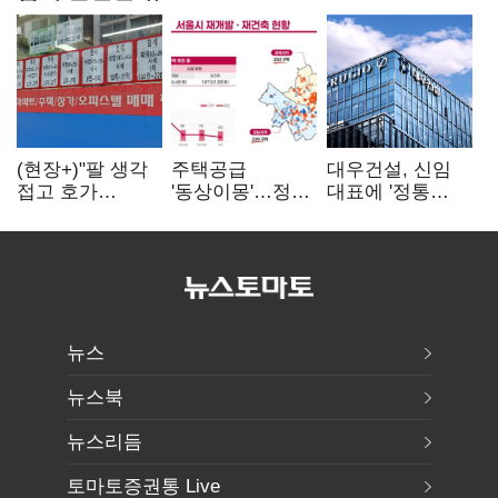
(현장+)"팔 생각
주택공급
대우건설, 신임
접고 호가
'동상이몽'…정부
대표에 '정통
높여요"…'덜
·서울시 협력
대우맨' 이강석
똘똘한 한 채'
없으면 '공수표'
부사장 내정
20억 키맞추기
뉴스
뉴스북
뉴스리듬
토마토증권통 Live