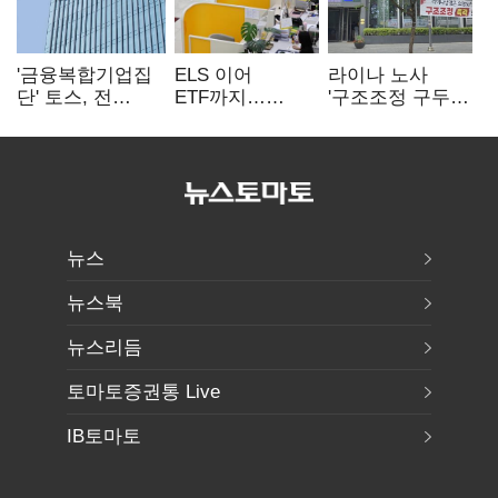
'금융복합기업집
ELS 이어
라이나 노사
단' 토스, 전
ETF까지…
'구조조정 구두
계열사 내부통제
고위험상품 판매
합의안' 도출
표준화
제동 걸린 은행
뉴스
뉴스북
뉴스리듬
토마토증권통 Live
IB토마토