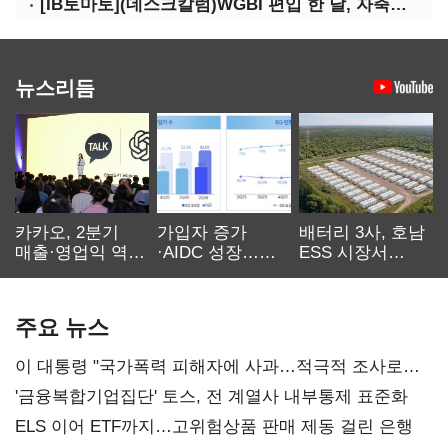
[IB토마토](데스크칼럼)WGBI 편입 한 달, 자축보다 관리가 먼저다
뉴스리듬
카카오, 2분기
가입자 증가
배터리 3사, 호남
매출·영업익 역대
·AIDC 성장…
ESS 시장서
최대…에이전트
SKT 2분기 성장
‘격돌’
AI 수익화 관건
본궤도
주요 뉴스
이 대통령 "국가폭력 피해자에 사과…적극적 조사로
진실 밝혀야"
'금융복합기업집단' 토스, 전 계열사 내부통제 표준화
ELS 이어 ETF까지…고위험상품 판매 제동 걸린 은행