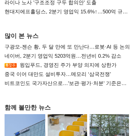
라이나 노사 '구조조정 구두 합의안' 도출
현대지에프홀딩스, 2분기 영업익 15.6%↑…500억 규모
자사주 매입
많이 본 뉴스
구광모-젠슨 황, 두 달 만에 또 만난다…로봇·AI 등 논의
네이버, 2분기 영업익 5203억원…전년비 0.2% 감소
윙입푸드, 경영진 주가 부양 의지에 상한가
중국 이어 대만도 설비투자…메모리 ‘삼국전쟁’
비트코인도 국가자산으로…'보관·평가·처분' 기준은
숙제
함께 볼만한 뉴스