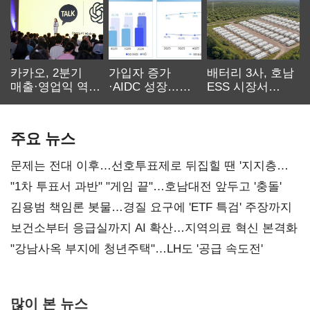
카카오, 2분기
가입자 증가
배터리 3사, 호남
매출·영업익 역대
·AIDC 성장…
ESS 시장서
최대…에이전트
SKT 2분기 성장
‘격돌’
AI 수익화 관건
본궤도
주요 뉴스
문제는 전대 이후…선호투표제로 뒤집힐 땐 '지지층
불복'
"1차 투표서 과반" "게임 끝"…호남대전 앞두고 '충돌'
김용범 책임론 봇물…경질 요구에 'ETF 특검' 주장까지
보건소부터 응급실까지 AI 확산…지역의료 혁신 본격화
"강남사옥 부지에 청년주택"…LH도 '공급 속도전'
많이 본 뉴스