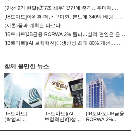
(민선 9기 한달)③'7조 채무' 곳간에 충격…추미애,
20년만에 '비상재정' 선언 승부수
[IB토마토]아워홈 떠난 구미현, 본느에 340억 베팅…
가족 지배체제 구축
(시론)꿈과 계획은 다르다
[IB토마토]JB금융 RORWA 2% 돌파…실적 견인은 은행
아닌 캐피탈
[IB토마토](AI 보험혁신)①생산성 최대 80% 개선…
현실은 '실행 격차'
함께 볼만한 뉴스
[IB토마토]
[IB토마토](AI
[IB토마토]JB금융
(락업의
보험혁신)①생산
RORWA 2%
두얼굴)②공모가
성 최대 80%
돌파…실적