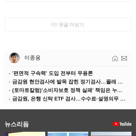
0/0
댓글 더보기
이종용
'편면적 구속력' 도입 전부터 무용론
금감원 현안검사에 발목 잡힌 정기검사…몰래 웃는 금융권
(토마토칼럼)'소비자보호 정책 실패' 책임은 누가 지나
금감원, 은행 신탁 ETF 검사…수수료·설명의무 정조준
뉴스리듬