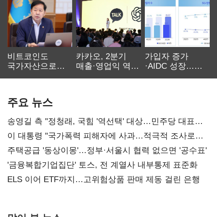
비트코인도
카카오, 2분기
가입자 증가
국가자산으로…'
매출·영업익 역대
·AIDC 성장…
보관·평가·처분'
최대…에이전트
SKT 2분기 성장
기준은 숙제
AI 수익화 관건
본궤도
주요 뉴스
송영길 측 "정청래, 국힘 '역선택' 대상…민주당 대표로
총선 지휘 못해"
이 대통령 "국가폭력 피해자에 사과…적극적 조사로
진실 밝혀야"
주택공급 '동상이몽'…정부·서울시 협력 없으면 '공수표'
'금융복합기업집단' 토스, 전 계열사 내부통제 표준화
ELS 이어 ETF까지…고위험상품 판매 제동 걸린 은행