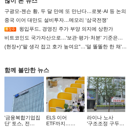
많이 본 뉴스
구광모-젠슨 황, 두 달 만에 또 만난다…로봇·AI 등 논의
중국 이어 대만도 설비투자…메모리 ‘삼국전쟁’
윙입푸드, 경영진 주가 부양 의지에 상한가
비트코인도 국가자산으로…'보관·평가·처분' 기준은
숙제
(현장+)"팔 생각 접고 호가 높여요"…'덜 똘똘한 한 채'
20억 키맞추기
함께 볼만한 뉴스
'금융복합기업집
ELS 이어
라이나 노사
단' 토스, 전
ETF까지…
'구조조정 구두
계열사 내부통제
고위험상품 판매
합의안' 도출