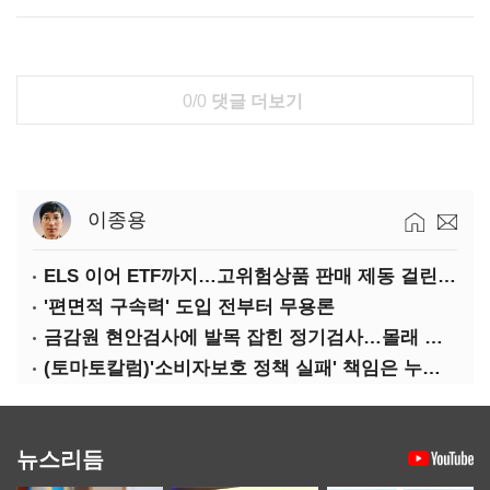
0/0
댓글 더보기
이종용
ELS 이어 ETF까지…고위험상품 판매 제동 걸린 은행
'편면적 구속력' 도입 전부터 무용론
금감원 현안검사에 발목 잡힌 정기검사…몰래 웃는 금융권
(토마토칼럼)'소비자보호 정책 실패' 책임은 누가 지나
뉴스리듬