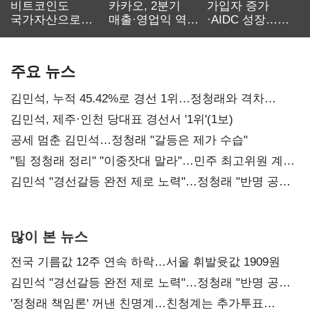
비트코인도
카카오, 2분기
가입자 증가
국가자산으로…'
매출·영업익 역대
·AIDC 성장…
보관·평가·처분'
최대…에이전트
SKT 2분기 성장
기준은 숙제
AI 수익화 관건
본궤도
주요 뉴스
김민석, 누적 45.42%로 경선 1위…정청래와 격차
0.86%p(2보)
김민석, 제주·인천 당대표 경선서 '1위'(1보)
공세 멈춘 김민석…정청래 "갈등은 제가 수습"
"팀 정청래 정리" "이중잣대 말라"…민주 최고위원 계파
다툼 격화
김민석 "경선갈등 완전 제로 노력"…정청래 "반명 공세
사과부터"
많이 본 뉴스
전국 기름값 12주 연속 하락…서울 휘발윳값 1909원
김민석 "경선갈등 완전 제로 노력"…정청래 "반명 공세
사과부터"
'정청래 책임론' 꺼낸 친명계…친청계는 추가투표