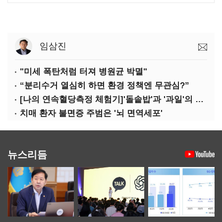
임삼진
"미세 폭탄처럼 터져 병원균 박멸"
“분리수거 열심히 하면 환경 정책엔 무관심?”
[나의 연속혈당측정 체험기]'돌솥밥'과 '과일'의 놀라운 배신
치매 환자 불면증 주범은 '뇌 면역세포'
뉴스리듬