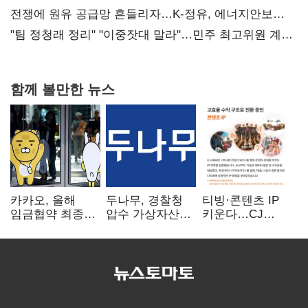
때리기
전쟁에 원유 공급망 흔들리자…K-정유, 에너지안보
핵심으로 재부상
"팀 정청래 정리" "이중잣대 말라"…민주 최고위원 계파
다툼 격화
함께 볼만한 뉴스
카카오, 올해
두나무, 경찰청
티빙·콘텐츠 IP
임금협약 최종
압수 가상자산
키운다…CJ
타결…연봉 6.3%
보관 맡는다…
ENM, 하반기
인상·격려금
커스터디 사업
글로벌 확장 가속
300만원
최종 낙찰