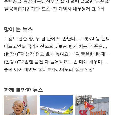
진실 밝혀야"
주택공급 '동상이몽'…정부·서울시 협력 없으면 '공수표'
'금융복합기업집단' 토스, 전 계열사 내부통제 표준화
많이 본 뉴스
구광모-젠슨 황, 두 달 만에 또 만난다…로봇·AI 등 논의
비트코인도 국가자산으로…'보관·평가·처분' 기준은
숙제
(현장+)"팔 생각 접고 호가 높여요"…'덜 똘똘한 한 채'
20억 키맞추기
(현장+)"12일엔 물건 다 들어와요"…빈 매대 채우며 문
연 홈플러스
중국 이어 대만도 설비투자…메모리 ‘삼국전쟁’
함께 볼만한 뉴스