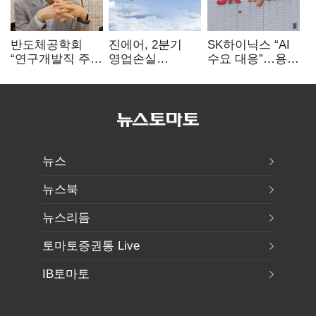
반도체공학회
진에어, 2분기
SK하이닉스 “AI
“연구개발직 주
영업손실
수요 대응”…용인
52시간제
731억…유가
·청주 팹에 54조
개선해야”
상승 여파
투자
뉴스
뉴스북
뉴스리듬
토마토증권통 Live
IB토마토