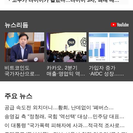
고부가 타이어가 갈랐다…타이어 3사, 최대 매출에도 영업익 희비
뉴스리듬
비트코인도
카카오, 2분기
가입자 증가
국가자산으로…'
매출·영업익 역대
·AIDC 성장…
보관·평가·처분'
최대…에이전트
SKT 2분기 성장
기준은 숙제
AI 수익화 관건
본궤도
주요 뉴스
공급 속도전 외치더니…황희, 난데없이 '폐버스
리모델링' 제안
송영길 측 "정청래, 국힘 '역선택' 대상…민주당 대표로
총선 지휘 못해"
이 대통령 "국가폭력 피해자에 사과…적극적 조사로