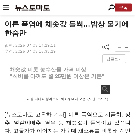
구독
이른 폭염에 채솟값 들썩…밥상 물가에
한숨만
입력: 2025-07-03 14:29:11
수정: 2025-07-03 15:33:29
답글쓰기
채솟값 비롯 농수산물 가격 비상
"식비를 아껴도 월 25만원 이상은 기본"
서울 시내 대형마트 내 채소류 매대 모습. (사진=뉴시스)
[뉴스토마토 고은하 기자] 이른 폭염으로 시금치, 상
추, 얼갈이배추, 열무 등 채솟값이 들썩이고 있습니
다. 고물가가 이어지는 가운데 채소류를 비롯해 전반