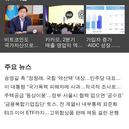
비트코인도
카카오, 2분기
가입자 증가
국가자산으로…'
매출·영업익 역대
·AIDC 성장…
보관·평가·처분'
최대…에이전트
SKT 2분기 성장
기준은 숙제
AI 수익화 관건
본궤도
주요 뉴스
송영길 측 "정청래, 국힘 '역선택' 대상…민주당 대표로
총선 지휘 못해"
이 대통령 "국가폭력 피해자에 사과…적극적 조사로
진실 밝혀야"
주택공급 '동상이몽'…정부·서울시 협력 없으면 '공수표'
'금융복합기업집단' 토스, 전 계열사 내부통제 표준화
ELS 이어 ETF까지…고위험상품 판매 제동 걸린 은행