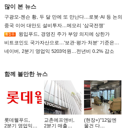
많이 본 뉴스
구광모-젠슨 황, 두 달 만에 또 만난다…로봇·AI 등 논의
중국 이어 대만도 설비투자…메모리 ‘삼국전쟁’
윙입푸드, 경영진 주가 부양 의지에 상한가
비트코인도 국가자산으로…'보관·평가·처분' 기준은
숙제
네이버, 2분기 영업익 5203억원…전년비 0.2% 감소
함께 볼만한 뉴스
롯데웰푸드,
교촌에프앤비,
(현장+)"12일엔
2분기 영업익
2분기 매출
물건 다