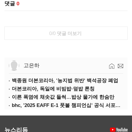
댓글
0
0/0
댓글 더보기
고은하
백종원 더본코리아, '농지법 위반' 백석공장 폐업
더본코리아, 독일에 비빔밥·덮밥 론칭
이른 폭염에 채솟값 들썩…밥상 물가에 한숨만
bhc, '2025 EAFF E-1 풋볼 챔피언십' 공식 서포터 참여
뉴스리듬