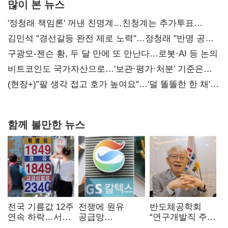
많이 본 뉴스
'정청래 책임론' 꺼낸 친명계…친청계는 추가투표
때리기
김민석 "경선갈등 완전 제로 노력"…정청래 "반명 공세
사과부터"
구광모-젠슨 황, 두 달 만에 또 만난다…로봇·AI 등 논의
비트코인도 국가자산으로…'보관·평가·처분' 기준은
숙제
(현장+)"팔 생각 접고 호가 높여요"…'덜 똘똘한 한 채'
20억 키맞추기
함께 볼만한 뉴스
전국 기름값 12주
전쟁에 원유
반도체공학회
연속 하락…서울
공급망
“연구개발직 주
휘발윳값 1909원
흔들리자…K-
52시간제