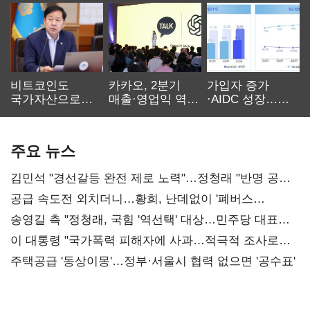
비트코인도
카카오, 2분기
가입자 증가
국가자산으로…'
매출·영업익 역대
·AIDC 성장…
보관·평가·처분'
최대…에이전트
SKT 2분기 성장
기준은 숙제
AI 수익화 관건
본궤도
주요 뉴스
김민석 "경선갈등 완전 제로 노력"…정청래 "반명 공세
사과부터"
공급 속도전 외치더니…황희, 난데없이 '폐버스
리모델링' 제안
송영길 측 "정청래, 국힘 '역선택' 대상…민주당 대표로
총선 지휘 못해"
이 대통령 "국가폭력 피해자에 사과…적극적 조사로
진실 밝혀야"
주택공급 '동상이몽'…정부·서울시 협력 없으면 '공수표'