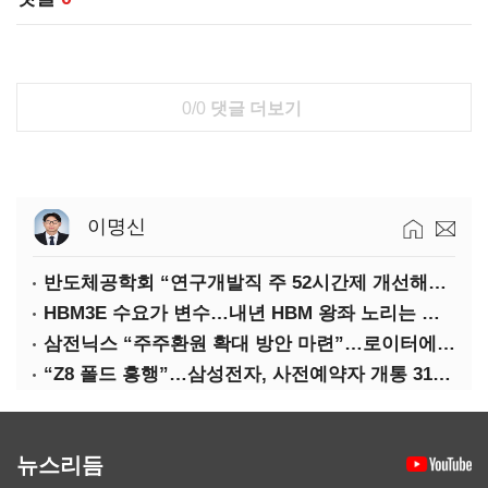
0/0
댓글 더보기
이명신
반도체공학회 “연구개발직 주 52시간제 개선해야”
HBM3E 수요가 변수…내년 HBM 왕좌 노리는 삼성
삼전닉스 “주주환원 확대 방안 마련”…로이터에 성명 보내
“Z8 폴드 흥행”…삼성전자, 사전예약자 개통 31일까지 연장
뉴스리듬