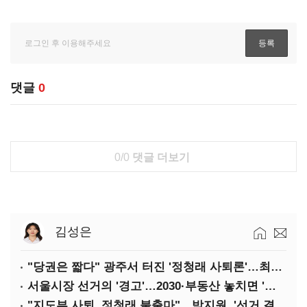
댓글
0
0/0
댓글 더보기
김성은
"당권은 짧다" 광주서 터진 '정청래 사퇴론'…최고위 '아수라장'
서울시장 선거의 '경고'…2030·부동산 놓치면 '총선도 대선도' 패배
"지도부 사퇴, 정청래 불출마"…박지원, '선거 결과 책임' 강조