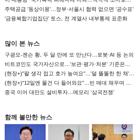
진실 밝혀야"
주택공급 '동상이몽'…정부·서울시 협력 없으면 '공수표'
'금융복합기업집단' 토스, 전 계열사 내부통제 표준화
많이 본 뉴스
구광모-젠슨 황, 두 달 만에 또 만난다…로봇·AI 등 논의
비트코인도 국가자산으로…'보관·평가·처분' 기준은
숙제
(현장+)"팔 생각 접고 호가 높여요"…'덜 똘똘한 한 채'
20억 키맞추기
(현장+)"12일엔 물건 다 들어와요"…빈 매대 채우며 문
연 홈플러스
중국 이어 대만도 설비투자…메모리 ‘삼국전쟁’
함께 볼만한 뉴스