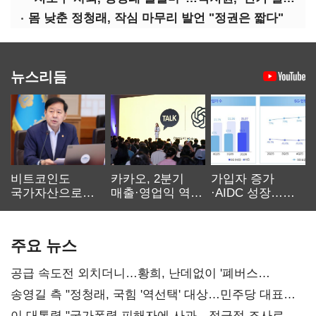
몸 낮춘 정청래, 작심 마무리 발언 "정권은 짧다"
뉴스리듬
비트코인도
카카오, 2분기
가입자 증가
국가자산으로…'
매출·영업익 역대
·AIDC 성장…
보관·평가·처분'
최대…에이전트
SKT 2분기 성장
기준은 숙제
AI 수익화 관건
본궤도
주요 뉴스
공급 속도전 외치더니…황희, 난데없이 '폐버스
리모델링' 제안
송영길 측 "정청래, 국힘 '역선택' 대상…민주당 대표로
총선 지휘 못해"
이 대통령 "국가폭력 피해자에 사과…적극적 조사로