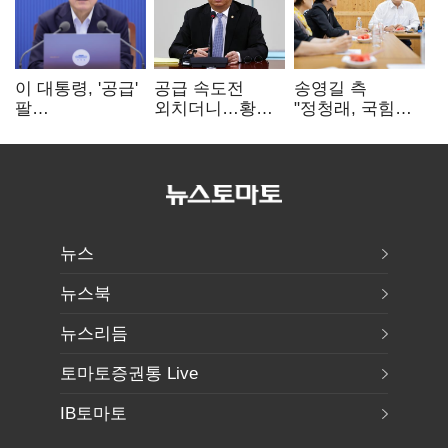
이 대통령, '공급'
공급 속도전
송영길 측
팔
외치더니…황희,
"정청래, 국힘
걷어붙였는데…
난데없이 '폐버스
'역선택' 대상…
여 내부선
리모델링' 제안
민주당 대표로
'부동산
총선 지휘 못해"
망언'(종합)
뉴스
뉴스북
뉴스리듬
토마토증권통 Live
IB토마토