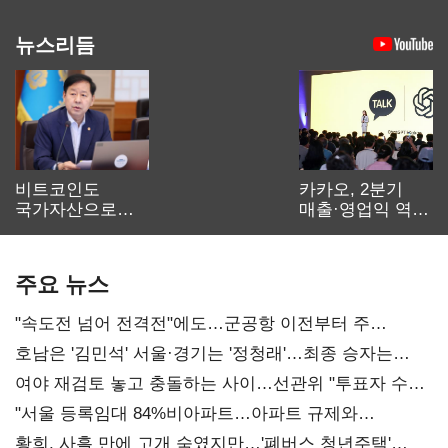
뉴스리듬
비트코인도
카카오, 2분기
국가자산으로…'
매출·영업익 역대
보관·평가·처분'
최대…에이전트
기준은 숙제
AI 수익화 관건
주요 뉴스
"속도전 넘어 전격전"에도…군공항 이전부터 주
52시간까지 '뇌관'
호남은 '김민석' 서울·경기는 '정청래'…최종 승자는
'안갯속'
여야 재검토 놓고 충돌하는 사이…선관위 "투표자 수
오차 당연"
"서울 등록임대 84%비아파트…아파트 규제와
달리해야"
황희, 사흘 만에 고개 숙였지만…'폐버스 청년주택'