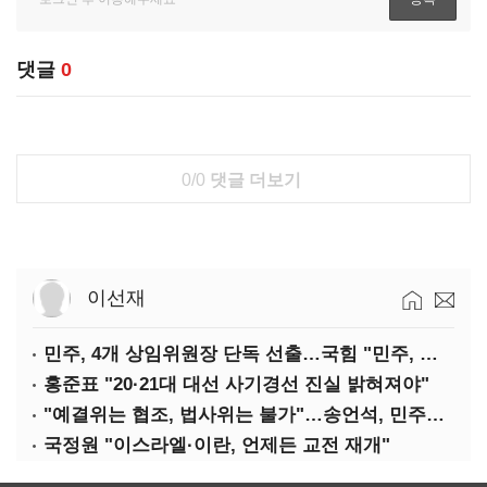
댓글
0
0/0
댓글 더보기
이선재
민주, 4개 상임위원장 단독 선출…국힘 "민주, 협치 무너뜨려"
홍준표 "20·21대 대선 사기경선 진실 밝혀져야"
"예결위는 협조, 법사위는 불가"…송언석, 민주당 압박
국정원 "이스라엘·이란, 언제든 교전 재개"