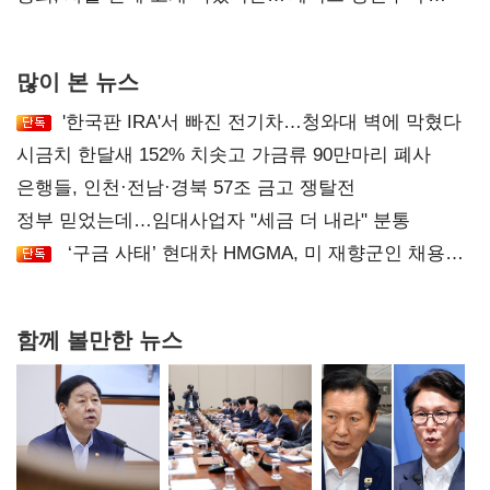
후폭풍
많이 본 뉴스
'한국판 IRA'서 빠진 전기차…청와대 벽에 막혔다
시금치 한달새 152% 치솟고 가금류 90만마리 폐사
은행들, 인천·전남·경북 57조 금고 쟁탈전
정부 믿었는데…임대사업자 "세금 더 내라" 분통
‘구금 사태’ 현대차 HMGMA, 미 재향군인 채용
확대로 분위기 반전
함께 볼만한 뉴스