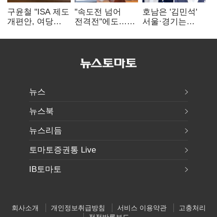
구윤철 "ISA 제도
"속도전 넘어
호남은 '김민석'
개편안, 여당
전격전"에도…
서울·경기는
제안에 공감…
군공항 이전부터
'정청래'…최종
제도 보완 적극
주 52시간까지
승자는 '안갯속'
검토"
'뇌관'
뉴스
뉴스북
뉴스리듬
토마토증권통 Live
IB토마토
회사소개
개인정보취급방침
서비스 이용약관
고충처리