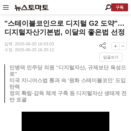
구독
"스테이블코인으로 디지털 G2 도약"…
디지털자산기본법, 이달의 좋은법 선정
입력: 2025-06-20 16:03:03
수정: 2025-06-20 16:20:12
답글쓰기
민병덕 민주당 의원 "디지털자산, 규제보단 육성으
로"
미국 지니어스법 통과 속 '원화 스테이블코인' 도입
탄력
정의 확립·감독 체계 구축 등 디지털자산 생태계 전
반 포괄