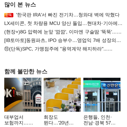
많이 본 뉴스
'한국판 IRA'서 빠진 전기차…청와대 벽에 막혔다
LX세미콘, 첫 차량용 MCU 양산 돌입…현대차·기아에
공급
(현장+)8G 압력에 눈앞 '깜깜', 이마엔 구슬땀 '뚝뚝'…
화려한 에어쇼 뒤 땀방울
[IB토마토]동원파츠, IPO 승부수…영업익 7배 성장의
이면은 고객 편중
⑪(단독)SPC, 가맹점주에 "용역계약 해지하라"...
내팽개친 '사회적합의'
함께 볼만한 뉴스
대부업서
회장도
은행들, 인천·
보험까지…
뛴다…'20년
전남·경북 57조