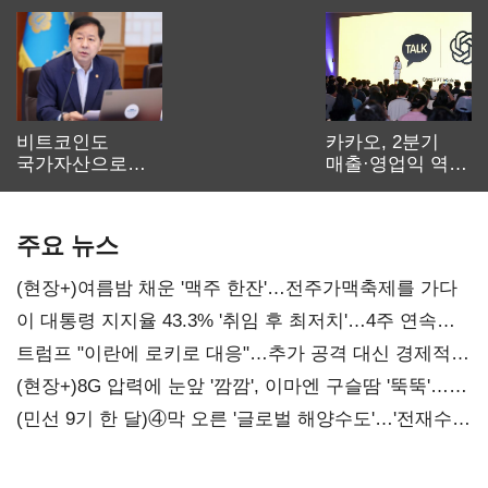
비트코인도
카카오, 2분기
국가자산으로…'
매출·영업익 역대
보관·평가·처분'
최대…에이전트
기준은 숙제
AI 수익화 관건
주요 뉴스
(현장+)여름밤 채운 '맥주 한잔'…전주가맥축제를 가다
이 대통령 지지율 43.3% '취임 후 최저치'…4주 연속
'하락'
트럼프 "이란에 로키로 대응"…추가 공격 대신 경제적
압박 시사
(현장+)8G 압력에 눈앞 '깜깜', 이마엔 구슬땀 '뚝뚝'…
화려한 에어쇼 뒤 땀방울
(민선 9기 한 달)④막 오른 '글로벌 해양수도'…'전재수
리더십' 시험대