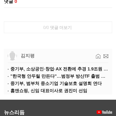
댓글
0
0/0
댓글 더보기
김지평
중기부, 소상공인·창업·AX 전환에 추경 1.9조원 편성
"한국형 안두릴 만든다"…범정부 방산TF 출범 초읽기
중기부, 범부처 중소기업 기술보호 설명회 연다
홈앤쇼핑, 신임 대표이사로 권진미 선임
뉴스리듬