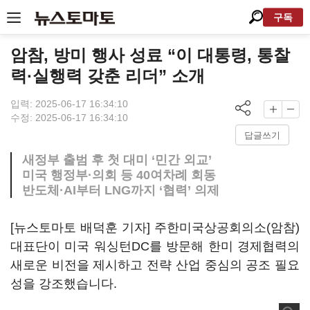
구독
암참, 방미 행사 성료 “이 대통령, 통찰
력·실행력 갖춘 리더” 소개
입력: 2025-06-17 16:34:10
수정: 2025-06-17 16:34:10
답글쓰기
새정부 출범 후 첫 대미 ‘민간 외교’
미국 행정부·의회 등 40여차례 회동
반도체·AI부터 LNG까지 ‘협력’ 의제
[뉴스토마토 배덕훈 기자] 주한미국상공회의소
(
암참
)
대표단이 미국 워싱턴
DC
를 방문해 한미 경제협력의
새로운 비전을 제시하고 전략 산업 중심의 공조 필요
성을 강조했습니다
.