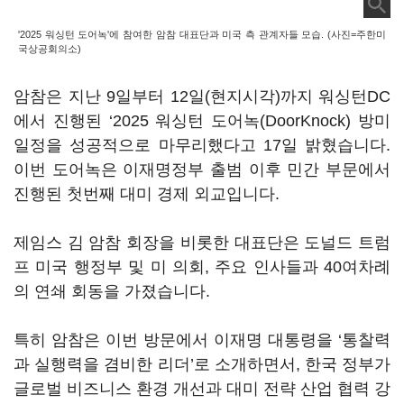
'2025 워싱턴 도어녹'에 참여한 암참 대표단과 미국 측 관계자들 모습. (사진=주한미
국상공회의소)
암참은 지난
9
일부터
12
일
(
현지시각
)
까지 워싱턴
DC
에서 진행된
‘2025
워싱턴 도어녹
(DoorKnock)
방미
일정을 성공적으로 마무리했다고
17
일 밝혔습니다
.
이번 도어녹은 이재명정부 출범 이후 민간 부문에서
진행된 첫번째 대미 경제 외교입니다
.
제임스 김 암참 회장을 비롯한 대표단은 도널드 트럼
프 미국 행정부 및 미 의회
,
주요 인사들과
40
여차례
의 연쇄 회동을 가졌습니다
.
특히 암참은 이번 방문에서 이재명 대통령을
‘
통찰력
과 실행력을 겸비한 리더
’
로 소개하면서
,
한국 정부가
글로벌 비즈니스 환경 개선과 대미 전략 산업 협력 강