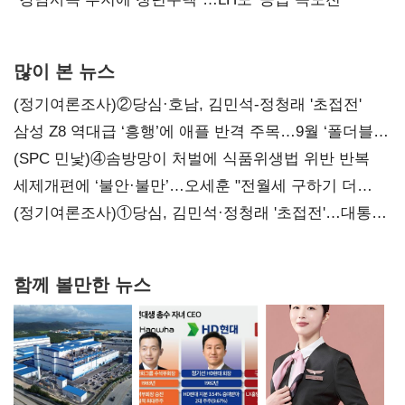
많이 본 뉴스
(정기여론조사)②당심·호남, 김민석-정청래 '초접전'
삼성 Z8 역대급 ‘흥행’에 애플 반격 주목…9월 ‘폴더블
대전’
(SPC 민낯)④솜방망이 처벌에 식품위생법 위반 반복
세제개편에 ‘불안·불만’…오세훈 "전월세 구하기 더
힘들어질 것"
(정기여론조사)①당심, 김민석·정청래 '초접전'…대통령
지지도 '50% 아래로'(종합)
함께 볼만한 뉴스