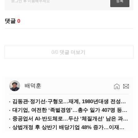
댓글
0
0/0
댓글 더보기
배덕훈
김동관·정기선·구형모…재계, 1980년대생 전성시대
대기업, 여전한 ‘족벌경영’…총수 일가 407명 등기임원
중공업서 AI·반도체로…두산 ‘체질개선’ 남은 과제는
상법개정 후 상반기 배당기업 48% 증가…이재용 배당액 728억 1위