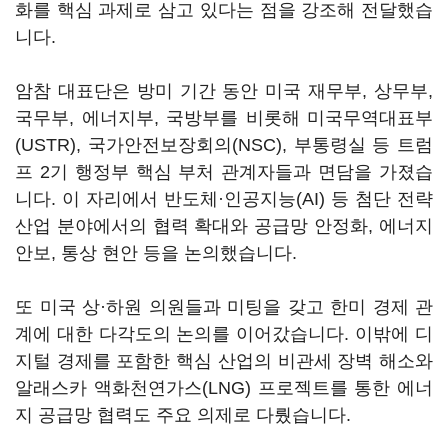
화를 핵심 과제로 삼고 있다는 점을 강조해 전달했습
니다
.
암참 대표단은 방미 기간 동안 미국 재무부
,
상무부
,
국무부
,
에너지부
,
국방부를 비롯해 미국무역대표부
(USTR),
국가안전보장회의
(NSC),
부통령실 등 트럼
프
2
기 행정부 핵심 부처 관계자들과 면담을 가졌습
니다
.
이 자리에서 반도체·인공지능
(AI)
등 첨단 전략
산업 분야에서의 협력 확대와 공급망 안정화
,
에너지
안보
,
통상 현안 등을 논의했습니다
.
또 미국 상·하원 의원들과 미팅을 갖고 한미 경제 관
계에 대한 다각도의 논의를 이어갔습니다
.
이밖에 디
지털 경제를 포함한 핵심 산업의 비관세 장벽 해소와
알래스카 액화천연가스
(LNG)
프로젝트를 통한 에너
지 공급망 협력도 주요 의제로 다뤘습니다
.