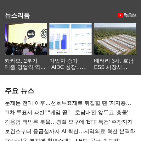
뉴스리듬
카카오, 2분기
가입자 증가
배터리 3사, 호남
매출·영업익 역대
·AIDC 성장…
ESS 시장서
최대…에이전트
SKT 2분기 성장
‘격돌’
AI 수익화 관건
본궤도
주요 뉴스
문제는 전대 이후…선호투표제로 뒤집힐 땐 '지지층
불복'
"1차 투표서 과반" "게임 끝"…호남대전 앞두고 '충돌'
김용범 책임론 봇물…경질 요구에 'ETF 특검' 주장까지
보건소부터 응급실까지 AI 확산…지역의료 혁신 본격화
"강남사옥 부지에 청년주택"…LH도 '공급 속도전'