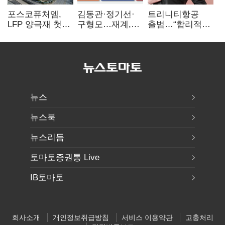
포스코퓨처엠,
김동관·정기선·
트리니티항공
LFP 양극재 첫
구형모…재계,
출범…“합리적
대규모 공급…
1980년대생
가격·기대 이상
ESS 시장 공략
전성시대
서비스로 승부”
뉴스
뉴스북
뉴스리듬
토마토증권통 Live
IB토마토
회사소개
개인정보취급방침
서비스 이용약관
고충처리