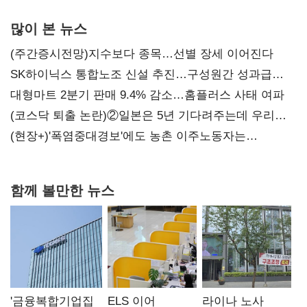
많이 본 뉴스
(주간증시전망)지수보다 종목…선별 장세 이어진다
SK하이닉스 통합노조 신설 추진…구성원간 성과급
불만 확산
대형마트 2분기 판매 9.4% 감소…홈플러스 사태 여파
(코스닥 퇴출 논란)②일본은 5년 기다려주는데 우리는
당장 퇴출?…시간만으론 부족한 코스닥 구하기
(현장+)'폭염중대경보'에도 농촌 이주노동자는
강행군…'야외작업 중지' 권고도 무시
함께 볼만한 뉴스
'금융복합기업집
ELS 이어
라이나 노사