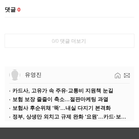
댓글
0
0/0
댓글 더보기
유영진
카드사, 고유가 속 주유·교통비 지원책 눈길
보험 보장 줄줄이 축소…절판마케팅 과열
보험사 후순위채 '뚝'…내실 다지기 본격화
정부, 상생만 외치고 규제 완화 '요원'…카드·보험사 부담 역대급