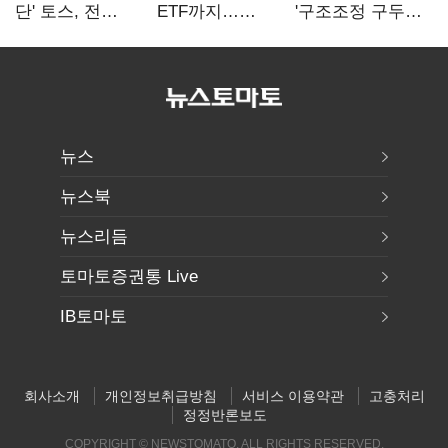
단' 토스, 전
ETF까지…
'구조조정 구두
계열사 내부통제
고위험상품 판매
합의안' 도출
표준화
제동 걸린 은행
뉴스
뉴스북
뉴스리듬
토마토증권통 Live
IB토마토
회사소개
개인정보취급방침
서비스 이용약관
고충처리
정정반론보도
COPYRIGHT © NEWSTOMATO. ALL RIGHTS RESERVED.