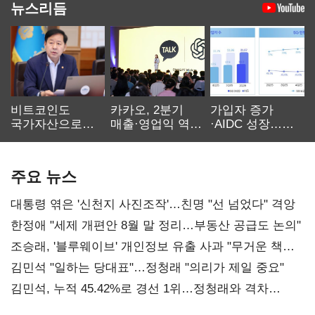
뉴스리듬
비트코인도
카카오, 2분기
가입자 증가
국가자산으로…'
매출·영업익 역대
·AIDC 성장…
보관·평가·처분'
최대…에이전트
SKT 2분기 성장
기준은 숙제
AI 수익화 관건
본궤도
주요 뉴스
대통령 엮은 '신천지 사진조작'…친명 "선 넘었다" 격앙
한정애 "세제 개편안 8월 말 정리…부동산 공급도 논의"
조승래, '블루웨이브' 개인정보 유출 사과 "무거운 책임
통감"
김민석 "일하는 당대표"…정청래 "의리가 제일 중요"
김민석, 누적 45.42%로 경선 1위…정청래와 격차
0.86%p(2보)