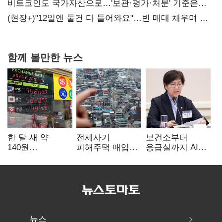
20억 키맞추기
비트코인도 국가자산으로…'보관·평가·처분' 기준은
숙제
(현장+)"12일엔 물건 다 들어와요"…빈 매대 채우며 문
연 홈플러스
함께 볼만한 뉴스
한 달 새 약
전세사기
보건소부터
140원
피해주택 매입
응급실까지 AI
급락…'역대급
1만호 돌파…
확산…지역의료
엔저'에 원화
누적 피해자
혁신 본격화
변곡점
4만278명
뉴스