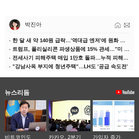
박진아
한 달 새 약 140원 급락…'역대급 엔저'에 원화 변곡점
트럼프, 폴리실리콘 파생상품에 15% 관세…"미 산업 재건"
전세사기 피해주택 매입 1만호 돌파…누적 피해자 4만278명
"강남사옥 부지에 청년주택"…LH도 '공급 속도전'
뉴스리듬
비트코인도
카카오, 2분기
가입자 증가