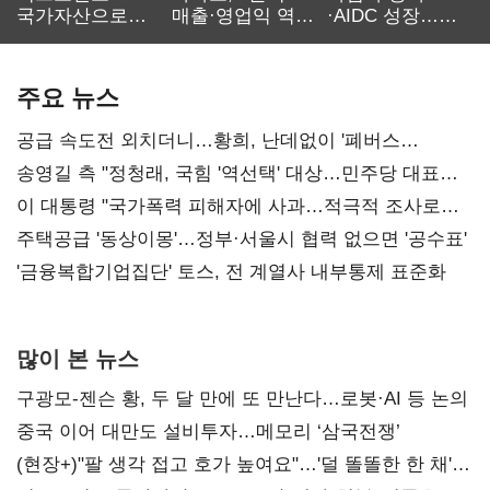
국가자산으로…'
매출·영업익 역대
·AIDC 성장…
보관·평가·처분'
최대…에이전트
SKT 2분기 성장
기준은 숙제
AI 수익화 관건
본궤도
주요 뉴스
공급 속도전 외치더니…황희, 난데없이 '폐버스
리모델링' 제안
송영길 측 "정청래, 국힘 '역선택' 대상…민주당 대표로
총선 지휘 못해"
이 대통령 "국가폭력 피해자에 사과…적극적 조사로
진실 밝혀야"
주택공급 '동상이몽'…정부·서울시 협력 없으면 '공수표'
'금융복합기업집단' 토스, 전 계열사 내부통제 표준화
많이 본 뉴스
구광모-젠슨 황, 두 달 만에 또 만난다…로봇·AI 등 논의
중국 이어 대만도 설비투자…메모리 ‘삼국전쟁’
(현장+)"팔 생각 접고 호가 높여요"…'덜 똘똘한 한 채'