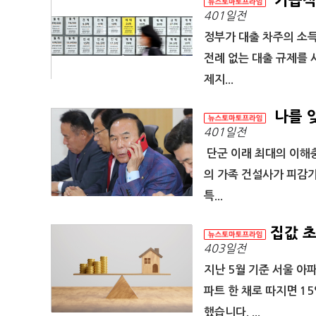
기습적 
401일전
정부가 대출 차주의 소
전례 없는 대출 규제를 
제지...
나를 
401일전
단군 이래 최대의 이해충
의 가족 건설사가 피감
특...
집값 초
403일전
지난 5월 기준 서울 아파
파트 한 채로 따지면 15
했습니다. ...