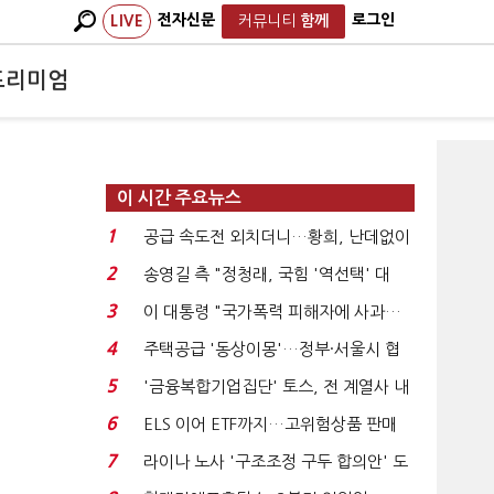
전자신문
로그인
LIVE
커뮤니티
함께
프리미엄
이 시간 주요뉴스
1
공급 속도전 외치더니…황희, 난데없이
'폐버스 리모델링...
2
송영길 측 "정청래, 국힘 '역선택' 대
상…민주당 대표로 총...
3
이 대통령 "국가폭력 피해자에 사과…
적극적 조사로 진...
4
주택공급 '동상이몽'…정부·서울시 협
력 없으면 '공수표'...
5
'금융복합기업집단' 토스, 전 계열사 내
부통제 표준화 ...
6
ELS 이어 ETF까지…고위험상품 판매
제동 걸린 은행 ...
7
라이나 노사 '구조조정 구두 합의안' 도
출