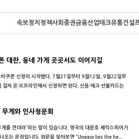
속보
정치
정책
사회
증권
금융
산업
테크
유통
건설
 대란, 동네 가게 곳곳서도 이어지길
비쿠폰 신청이 시작됐다. 7월21일부터 9월12일, 9월22일부
에 걸쳐 온·오프라인에서 신청하면 된다. 신용·체크·선불카드는
 무게와 인사청문회
 무게를 견뎌라”라는 말이 있습니다. 영국의 대문호 셰익스피어가
오는 문장입니다. 원문을 찾아보면 “Uneasy lies the he...