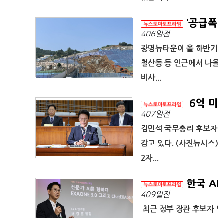
‘공급폭
406일전
광명뉴타운이 올 하반기
철산동 등 인근에서 나올
비사...
6억 미
407일전
김민석 국무총리 후보자
감고 있다. (사진뉴시스
2자...
한국 A
409일전
최근 정부 장관 후보자 