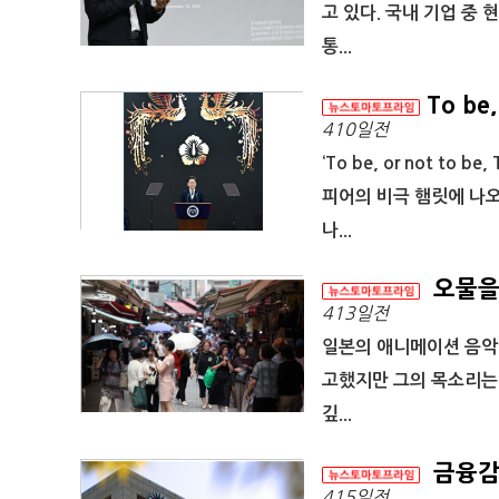
고 있다. 국내 기업 중 
통...
To be,
410일전
‘To be, or not to 
피어의 비극 햄릿에 나오
나...
오물을
413일전
일본의 애니메이션 음악가
고했지만 그의 목소리는 
깊...
금융감
415일전