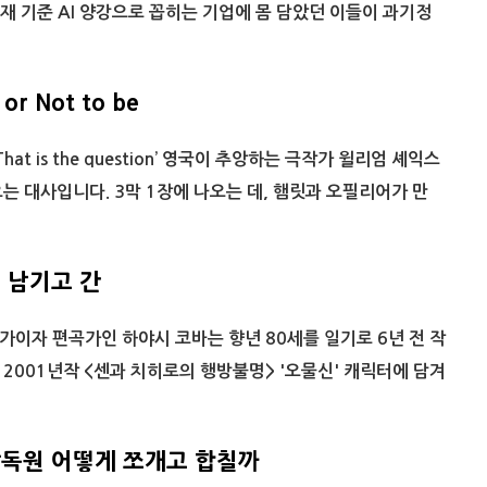
현재 기준 AI 양강으로 꼽히는 기업에 몸 담았던 이들이 과기정
 or Not to be
be, That is the question’ 영국이 추앙하는 극작가 윌리엄 셰익스
는 대사입니다. 3막 1장에 나오는 데, 햄릿과 오필리어가 만
 남기고 간
이자 편곡가인 하야시 코바는 향년 80세를 일기로 6년 전 작
2001년작 <센과 치히로의 행방불명> '오물신' 캐릭터에 담겨
독원 어떻게 쪼개고 합칠까