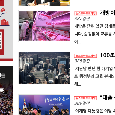
개방이라
387일전
개방은 닫혀 있던 경계를
니다. 숨김없이 교류를 
이...
100조
388일전
지난달 만난 한 대기업 
프 행정부의 고율 관세와
체...
"대출 
389일전
이재명 대통령은 이달 4