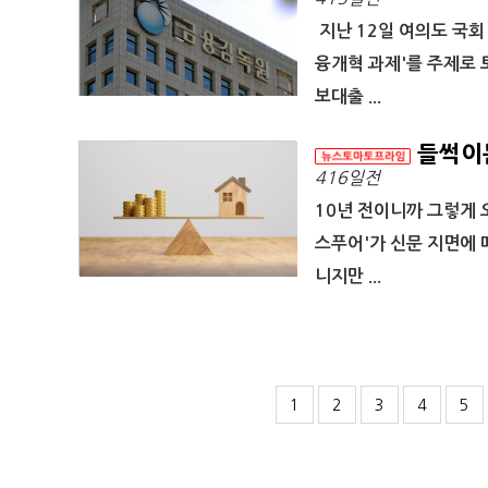
지난 12일 여의도 국회
융개혁 과제'를 주제로 
보대출 ...
들썩이는
416일전
10년 전이니까 그렇게 
스푸어'가 신문 지면에 
니지만 ...
1
2
3
4
5