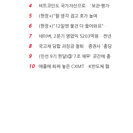
지에 상한가...
4
비트코인도 국가자산으로…'보관·평가·
처분' 기준은 ...
5
(현장+)"팔 생각 접고 호가 높여
요"…'덜 똘똘한 한 채' 20...
6
(현장+)"12일엔 물건 다 들어와요"…
빈 매대 채우며 문 연 ...
7
네이버, 2분기 영업익 5203억원…전년
비 0.2% 감소...
8
국고채 담합 과징금 철퇴…증권사 '충당
금 폭탄' 우려...
9
(민선 9기 한달)③'7조 채무' 곳간에 충
격…추미애, 20년...
10
애플에 퇴짜 놓은 CXMT…K반도체 협
상력 ‘호재’...