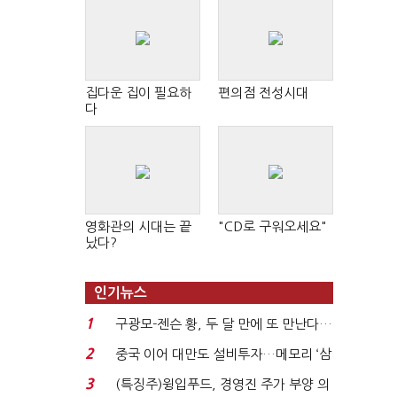
집다운 집이 필요하
편의점 전성시대
다
영화관의 시대는 끝
"CD로 구워오세요"
났다?
인기뉴스
1
구광모-젠슨 황, 두 달 만에 또 만난다…
로봇·AI 등 논...
2
중국 이어 대만도 설비투자…메모리 ‘삼
국전쟁’
3
(특징주)윙입푸드, 경영진 주가 부양 의