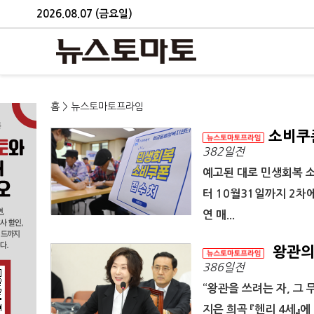
2026.08.07 (금요일)
홈
> 뉴스토마토프라임
소비쿠폰
382일전
예고된 대로 민생회복 소
터 10월31일까지 2차
연 매...
왕관의
386일전
“왕관을 쓰려는 자, 그
지은 희곡 『헨리 4세』에 나