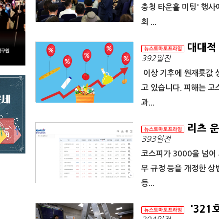
충청 타운홀 미팅' 행사
회 ...
대대적 
392일전
이상 기후에 원재룟값 
고 있습니다. 피해는 
과...
리츠 운
393일전
코스피가 3000을 넘어
무 규정 등을 개정한 상
등...
'321