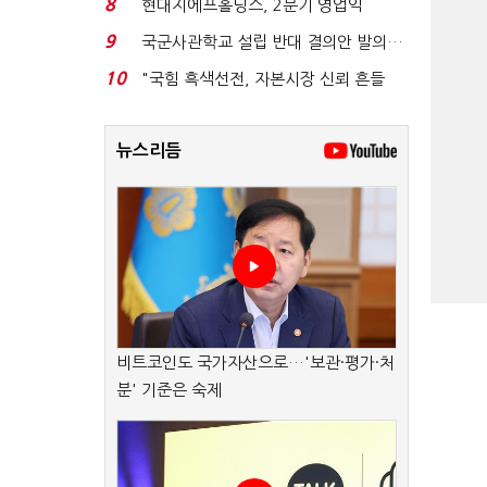
8
현대지에프홀딩스, 2분기 영업익
15.6%↑…500억 규모 ...
9
국군사관학교 설립 반대 결의안 발의…
유용원 "정치적 ...
10
"국힘 흑색선전, 자본시장 신뢰 흔들
어"…"김용범 경질하...
뉴스리듬
비트코인도 국가자산으로…'보관·평가·처
분' 기준은 숙제