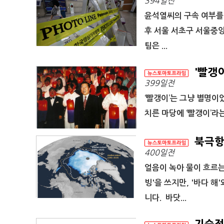
394일전
윤석열씨의 구속 여부를 
후 서울 서초구 서울중
팀은 ...
'빨갱이
399일전
‘빨갱이’는 그냥 별명이
치른 마당에 ‘빨갱이’라
북극항
400일전
얼음이 녹아 물이 흐르는 
빙'을 쓰지만, '바다 해
니다. 바닷...