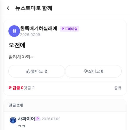
뉴스토마토 함께
한뚝배기하실래예
P 프리미엄
한
2026.07.09
오전에
빨리해야되~
좋아요
2
싫어요
0
답글 0
댓글 2
공유
댓글 2개
사파이어
· 2026.07.09
P
ㅎㅎ