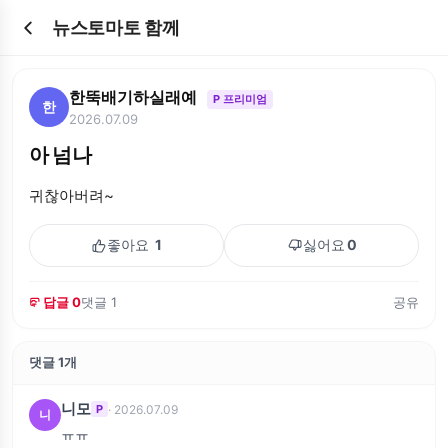
뉴스토마토 함께
한뚝배기하실래예
P 프리미엄
한
2026.07.09
아 넘나
귀찮아버려~
좋아요
1
싫어요
0
답글 0
댓글 1
공유
댓글 1개
니모
· 2026.07.09
P
니
ㅠㅠ