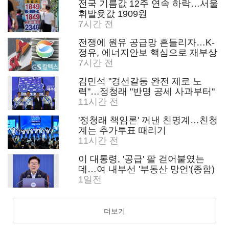
전국 기름값 12주 연속 하락…서울
휘발윳값 1909원
7시간 전
전쟁에 원유 공급망 흔들리자…K-
정유, 에너지안보 핵심으로 재부상
7시간 전
김민석 "경선갈등 완전 제로 노
력"…정청래 "반명 공세 사과부터"
11시간 전
'정청래 책임론' 꺼낸 친명계…친청
계는 추가투표 때리기
11시간 전
이 대통령, '공급' 팔 걷어붙였는
데…여 내부선 '부동산 망언'(종합)
1일전
더보기