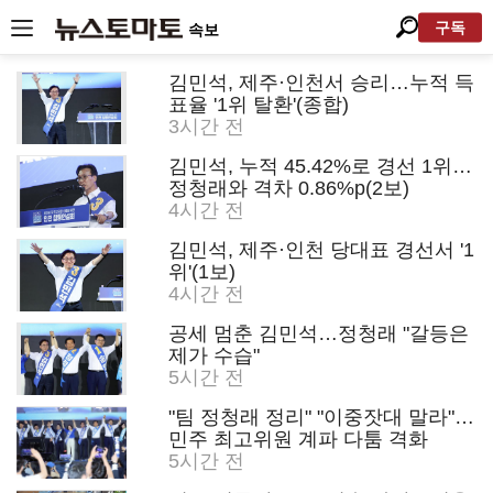
구독
속보
김민석, 제주·인천서 승리…누적 득
표율 '1위 탈환'(종합)
3시간 전
김민석, 누적 45.42%로 경선 1위…
정청래와 격차 0.86%p(2보)
4시간 전
김민석, 제주·인천 당대표 경선서 '1
위'(1보)
4시간 전
공세 멈춘 김민석…정청래 "갈등은
제가 수습"
5시간 전
"팀 정청래 정리" "이중잣대 말라"…
민주 최고위원 계파 다툼 격화
5시간 전