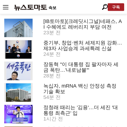
구독
속보
[IB토마토](크레딧시그널)네패스, A
I 수혜에도 레버리지 부담 여전
23분 전
중기부, 창업·벤처 세제지원 강화…
제3자 사업승계 과세특례 신설
24분 전
장동혁 "이 대통령 집 팔자마자 세
금 폭탄…'내로남불'"
28분 전
녹십자, mRNA 백신 안정성 측정
기술 확보
54분 전
정청래 때리는 '김용'…더 세진 '대
통령 최측근' 입
1시간 전