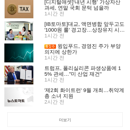
[디지털애셋]‘내년 시행’ 가상자산
과세, 연말 국회 문턱 넘을까
1시간 전
[IB토마토]대교, 액면병합 앞두고도
'1000원 룰' 경고장…상장유지 시험
대
1시간 전
윙입푸드, 경영진 주가 부양
의지에 상한가
1시간 전
트럼프, 폴리실리콘 파생상품에 1
5% 관세…"미 산업 재건"
1시간 전
'제2회 화이트런' 9월 개최…취약계
층 소녀 지원
2시간 전
더보기