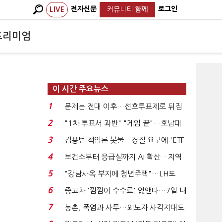
전자신문
로그인
LIVE
커뮤니티
함께
프리미엄
이 시간 주요뉴스
1
문제는 전대 이후…선호투표제로 뒤집
힐 땐 '지지층 불...
2
"1차 투표서 과반" "게임 끝"…호남대
전 앞두고 '충돌'...
3
김용범 책임론 봇물…경질 요구에 'ETF
특검' 주장까지...
4
보건소부터 응급실까지 AI 확산…지역
의료 혁신 본격...
5
"강남사옥 부지에 청년주택"…LH도
'공급 속도전'...
6
중고차 '깜깜이 수수료' 없앤다…7일 내
중대하자 생기...
7
농촌, 폭염과 사투…외노자 사각지대도
없앤다