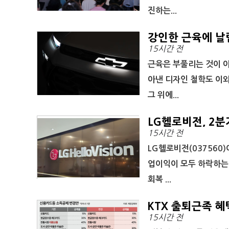
진하는...
강인한 근육에 날
15시간 전
근육은 부풀리는 것이 
아낸 디자인 철학도 이와
그 위에...
LG헬로비전, 2
15시간 전
도 축소
LG헬로비전(037560
업이익이 모두 하락하는
회복 ...
KTX 출퇴근족 
15시간 전