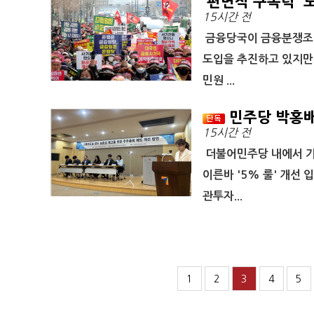
'편면적 구속력' 
15시간 전
금융당국이 금융분쟁조정
도입을 추진하고 있지만
민원 ...
민주당 박홍배,
15시간 전
더불어민주당 내에서 기
이른바 '5% 룰' 개선
관투자...
1
2
3
4
5