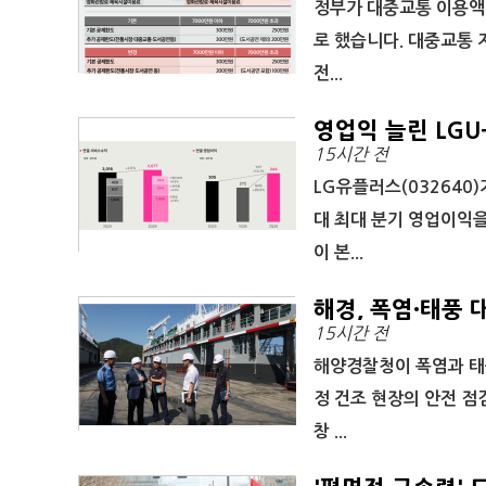
정부가 대중교통 이용액
로 했습니다. 대중교통 
전...
영업익 늘린 LGU
15시간 전
LG유플러스(032640
대 최대 분기 영업이익을
이 본...
해경, 폭염·태풍 
15시간 전
해양경찰청이 폭염과 태
정 건조 현장의 안전 점
창 ...