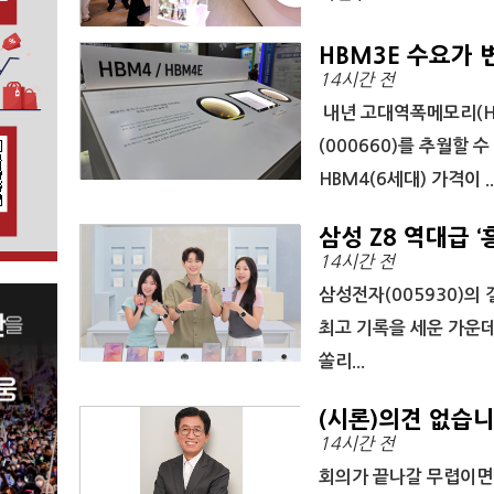
HBM3E 수요가 
14시간 전
내년 고대역폭메모리(HB
(000660)를 추월할 
HBM4(6세대) 가격이 ..
삼성 Z8 역대급 ‘
14시간 전
삼성전자(005930)의
최고 기록을 세운 가운데
쏠리...
(시론)의견 없습
14시간 전
회의가 끝나갈 무렵이면 