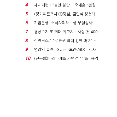
생법 위반 반복...
4
세제개편에 ‘불안·불만’…오세훈 "전월
세 구하기 더 ...
5
(정기여론조사)①당심, 김민석·정청래
'초접전'…대통령 ...
6
기업은행, 소비자피해보상 부실심사·보
이스피싱 공시 ...
7
경상수지 또 역대 최고치…사상 첫 400
억달러에 '3% 성...
8
삼전닉스 “주주환원 확대 방안 마련”…
로이터에 성명...
9
영업익 늘린 LGU+…보안·AIDC '신사
업 드라이브'...
10
(단독)⑩파리바게뜨 가맹점 41% '용역
제빵기사 없어'…고...