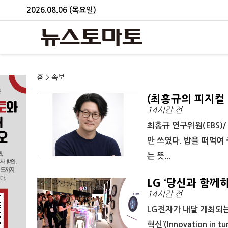
2026.08.06 (목요일)
홈
> 속보
(최홍규의 피지컬 
14시간 전
여야 할지는 모른
최홍규 연구위원(EBS)
만 쓰였다. 밥을 떠먹여
는 뜻...
LG ‘당신과 함께하
14시간 전
LG전자가 내달 개최되는 
혁신’(Innovation in