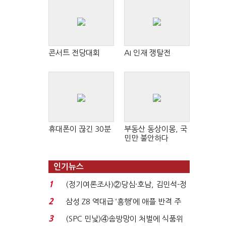
콘서트 전당대회
AI 인재 쟁탈전
휴대폰이 끊긴 30분
부동산 동상이몽, 국
민만 불안하다
인기뉴스
1
(정기여론조사)②당심·호남, 김민석-정
청래 '초접전'...
2
삼성 Z8 역대급 ‘흥행’에 애플 반격 주
목…9월 ‘폴...
3
(SPC 민낯)④솜방망이 처벌에 식품위