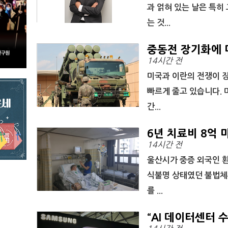
과 얽혀 있는 날은 특히
는 것...
중동전 장기화에 미
14시간 전
미국과 이란의 전쟁이 
빠르게 줄고 있습니다. 
간...
6년 치료비 8억 
14시간 전
든다
울산시가 중증 외국인 환
식불명 상태였던 불법체
를 ...
“AI 데이터센터 