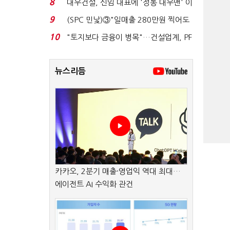
8
대우건설, 신임 대표에 '정통 대우맨' 이
강석 부사장 내정...
9
(SPC 민낯)③"일매출 280만원 찍어도
수익 제자리"…점...
10
"토지보다 금융이 병목"…건설업계, PF
자금경색 해소 목...
뉴스리듬
카카오, 2분기 매출·영업익 역대 최대…
에이전트 AI 수익화 관건