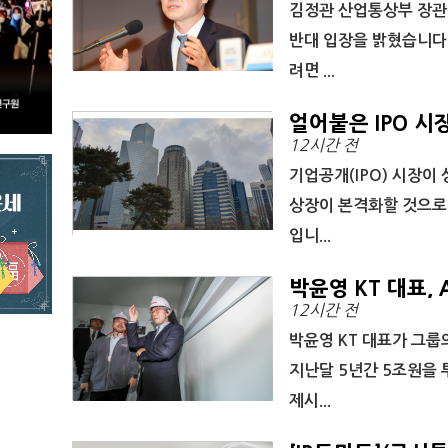
김정관 산업통상부 장관
반대 입장을 밝혔습니다
려면 ...
얼어붙은 IPO 시
12시간 전
기업공개(IPO) 시장이
상장이 본격화할 것으로 
입니...
박윤영 KT 대표,
12시간 전
운다"
박윤영 KT 대표가 그룹
지난달 5년간 5조원을 
제시...