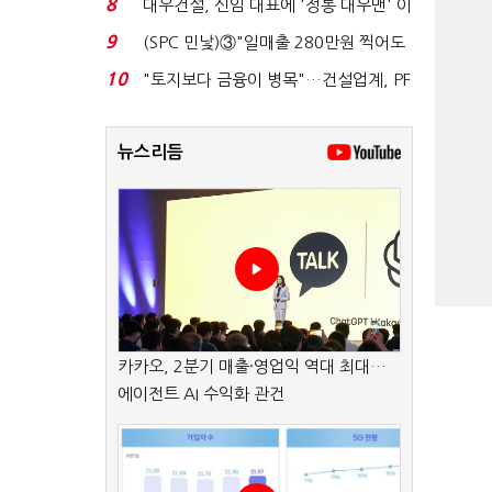
8
대우건설, 신임 대표에 '정통 대우맨' 이
강석 부사장 내정...
9
(SPC 민낯)③"일매출 280만원 찍어도
수익 제자리"…점...
10
"토지보다 금융이 병목"…건설업계, PF
자금경색 해소 목...
뉴스리듬
카카오, 2분기 매출·영업익 역대 최대…
에이전트 AI 수익화 관건