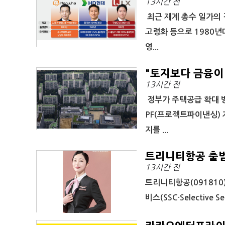
13시간 전
최근 재계 총수 일가의 
고령화 등으로 1980년
영...
"토지보다 금융이
13시간 전
정부가 주택공급 확대 
PF(프로젝트파이낸싱) 
지를 ...
트리니티항공 출범
13시간 전
트리니티항공(091810
비스(SSC·Selective 