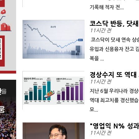
기록해 적자 전...
코스닥 반등, 닷새
11시간 전
코스닥이 닷새 연속 상승
유입과 신용융자 잔고 감
복을 ...
경상수지 또 역대 
11시간 전
호
지난 6월 우리나라 경상
역대 최고치를 경신했습니
모...
"영업익 N% 성과
11시간 전