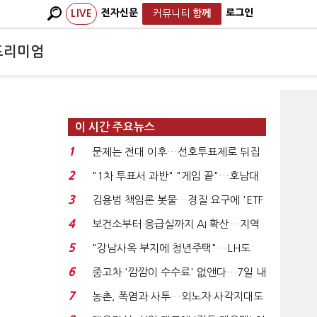
전자신문
로그인
LIVE
커뮤니티
함께
프리미엄
이 시간 주요뉴스
1
문제는 전대 이후…선호투표제로 뒤집
힐 땐 '지지층 불...
2
"1차 투표서 과반" "게임 끝"…호남대
전 앞두고 '충돌'...
3
김용범 책임론 봇물…경질 요구에 'ETF
특검' 주장까지...
4
보건소부터 응급실까지 AI 확산…지역
의료 혁신 본격...
5
"강남사옥 부지에 청년주택"…LH도
'공급 속도전'...
6
중고차 '깜깜이 수수료' 없앤다…7일 내
중대하자 생기...
7
농촌, 폭염과 사투…외노자 사각지대도
없앤다