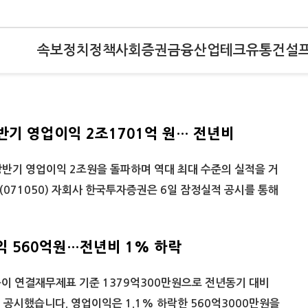
속보
정치
정책
사회
증권
금융
산업
테크
유통
건설
반기 영업이익 2조1701억 원… 전년비
반기 영업이익 2조원을 돌파하며 역대 최대 수준의 실적을 거
071050) 자회사 한국투자증권은 6일 잠정실적 공시를 통해
익 560억원…전년비 1% 하락
이 연결재무제표 기준 1379억300만원으로 전년동기 대비
일 공시했습니다. 영업이익은 1.1% 하락한 560억3000만원을