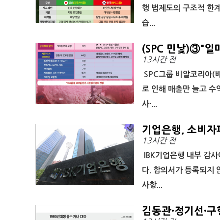
행 법제도의 구조적 한계
습...
(SPC 민낯)③"
13시간 전
는 '상시 할인'
SPC그룹 비알코리아(
로 인해 매출만 늘고 수
사·...
기업은행, 소비자
13시간 전
IBK기업은행 내부 감
다. 합의서가 등록되지 
사항...
김동관·정기선·구