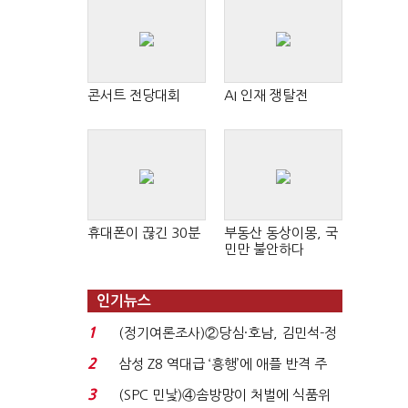
콘서트 전당대회
AI 인재 쟁탈전
휴대폰이 끊긴 30분
부동산 동상이몽, 국
민만 불안하다
인기뉴스
1
(정기여론조사)②당심·호남, 김민석-정
청래 '초접전'...
2
삼성 Z8 역대급 ‘흥행’에 애플 반격 주
목…9월 ‘폴...
3
(SPC 민낯)④솜방망이 처벌에 식품위