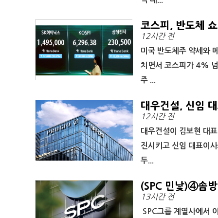
코스피, 반도체 
12시간 전
미국 반도체주 약세와 메
치면서 코스피가 4% 넘
주 ...
대우건설, 신임 대
12시간 전
대우건설이 김보현 대표
진시키고 신임 대표이사
두...
(SPC 민낯)④솜
13시간 전
SPC그룹 계열사에서 이