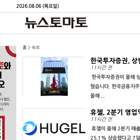
2026.08.06 (목요일)
홈
> 속보
한국투자증권, 상
11시간 전
89.1%↑
한국투자증권이 올해 상
뒀습니다. 한국금융지주(
올해 ...
휴젤, 2분기 영업
11시간 전
휴젤이 올해 2분기 매출
25.1% 상승했다고 7