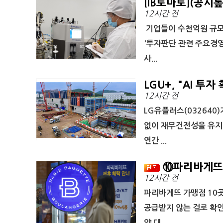
[IB토마토](공시
12시간 전
항'일까
기업들이 수천억원 규모 
'투자판단 관련 주요경영
사...
LGU+, "AI 투
12시간 전
자신
LG유플러스(032640
없이 재무건전성을 유지하
연간 ...
⑩파리바게뜨 
12시간 전
속 브랜드가치도 '
파리바게뜨 가맹점 10곳
공급받지 않는 걸로 확
약 대...