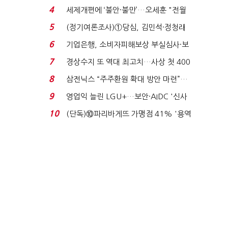
생법 위반 반복...
4
세제개편에 ‘불안·불만’…오세훈 "전월
세 구하기 더 ...
5
(정기여론조사)①당심, 김민석·정청래
'초접전'…대통령 ...
6
기업은행, 소비자피해보상 부실심사·보
이스피싱 공시 ...
7
경상수지 또 역대 최고치…사상 첫 400
억달러에 '3% 성...
8
삼전닉스 “주주환원 확대 방안 마련”…
로이터에 성명...
9
영업익 늘린 LGU+…보안·AIDC '신사
업 드라이브'...
10
(단독)⑩파리바게뜨 가맹점 41% '용역
제빵기사 없어'…고...