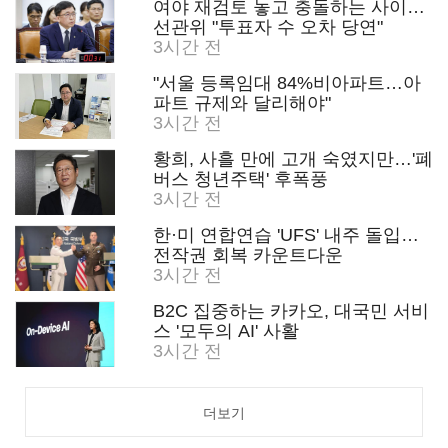
여야 재검토 놓고 충돌하는 사이…
선관위 "투표자 수 오차 당연"
3시간 전
"서울 등록임대 84%비아파트…아
파트 규제와 달리해야"
3시간 전
황희, 사흘 만에 고개 숙였지만…'폐
버스 청년주택' 후폭풍
3시간 전
한·미 연합연습 'UFS' 내주 돌입…
전작권 회복 카운트다운
3시간 전
B2C 집중하는 카카오, 대국민 서비
스 '모두의 AI' 사활
3시간 전
더보기