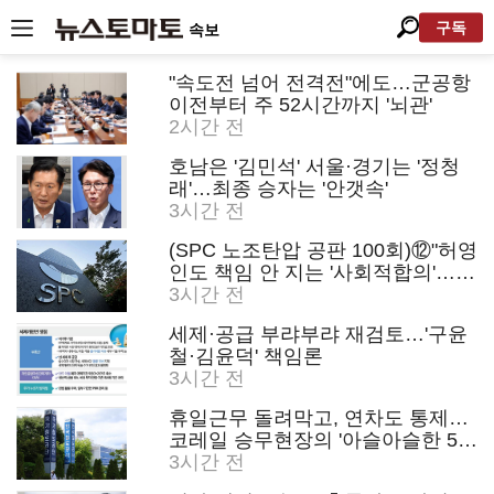
구독
속보
"속도전 넘어 전격전"에도…군공항
이전부터 주 52시간까지 '뇌관'
2시간 전
호남은 '김민석' 서울·경기는 '정청
래'…최종 승자는 '안갯속'
3시간 전
(SPC 노조탄압 공판 100회)⑫"허영
인도 책임 안 지는 '사회적합의'…남
은 건 꼼수·탄압"
3시간 전
세제·공급 부랴부랴 재검토…'구윤
철·김윤덕' 책임론
3시간 전
휴일근무 돌려막고, 연차도 통제…
코레일 승무현장의 '아슬아슬한 52
시간'
3시간 전