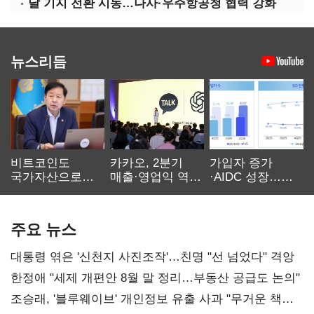
달 기지 전환 시동…나사·우주항공청 협력 강화
뉴스리듬
비트코인도
카카오, 2분기
가입자 증가
국가자산으로…'
매출·영업익 역대
·AIDC 성장…
보관·평가·처분'
최대…에이전트
SKT 2분기 성장
기준은 숙제
AI 수익화 관건
본궤도
주요 뉴스
대통령 엮은 '신천지 사진조작'…친명 "선 넘었다" 격앙
한정애 "세제 개편안 8월 말 정리…부동산 공급도 논의"
조승래, '블루웨이브' 개인정보 유출 사과 "무거운 책임