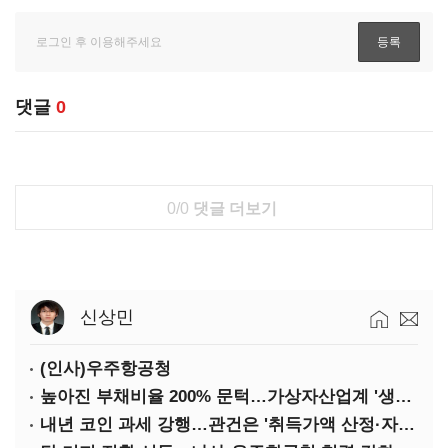
댓글
0
0/0
댓글 더보기
신상민
(인사)우주항공청
높아진 부채비율 200% 문턱…가상자산업계 '생존 시험대'
내년 코인 과세 강행…관건은 '취득가액 산정·자산 이동'