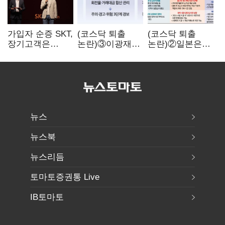
가입자 순증 SKT,
(코스닥 퇴출
(코스닥 퇴출
장기고객은
논란)③이광재
논란)②일본은
CEO가 직접
"과속 잡더라도
5년
챙긴다
자동차 없애지는
기다려주는데
말아야"
우리는 당장
퇴출?…
시간만으론
부족한 코스닥
구하기
뉴스
뉴스북
뉴스리듬
토마토증권통 Live
IB토마토