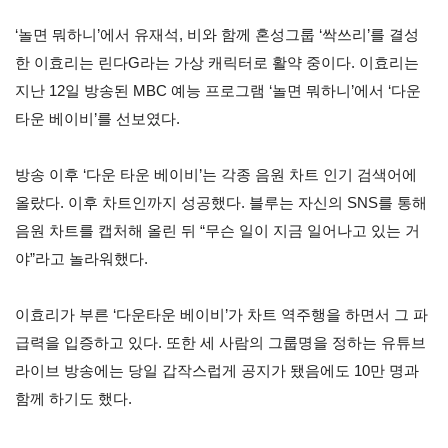
‘
놀면 뭐하니
’
에서 유재석
,
비와 함께 혼성그룹
‘
싹쓰리
’
를 결성
한 이효리는 린다
G
라는 가상 캐릭터로 활약 중이다
.
이효리는
지난
12
일 방송된
MBC
예능 프로그램
‘
놀면 뭐하니
’
에서
‘
다운
타운 베이비
’
를 선보였다
.
방송 이후
‘
다운 타운 베이비
’
는 각종 음원 차트 인기 검색어에
올랐다
.
이후 차트인까지 성공했다
.
블루는 자신의
SNS
를 통해
음원 차트를 캡처해 올린 뒤
“
무슨 일이 지금 일어나고 있는 거
야
”
라고 놀라워했다
.
이효리가 부른
‘
다운타운 베이비
’
가 차트 역주행을 하면서 그 파
급력을 입증하고 있다
.
또한 세 사람의 그룹명을 정하는 유튜브
라이브 방송에는 당일 갑작스럽게 공지가 됐음에도
10
만 명과
함께 하기도 했다
.