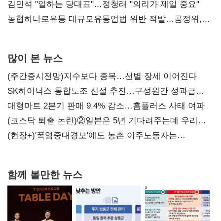
통감"
김민석 "일하는 당대표"…정청래 "의리가 제일 중요"
농협하나로유통 대규모유통업법 위반 적발…공정위,
과징금 4억6200만원 부과
많이 본 뉴스
(주간증시전망)지수보다 종목…선별 장세 이어진다
SK하이닉스 통합노조 신설 추진…구성원간 성과급
불만 확산
대형마트 2분기 판매 9.4% 감소…홈플러스 사태 여파
(코스닥 퇴출 논란)②일본은 5년 기다려주는데 우리는
당장 퇴출?…시간만으론 부족한 코스닥 구하기
(현장+)'폭염중대경보'에도 농촌 이주노동자는
강행군…'야외작업 중지' 권고도 무시
함께 볼만한 뉴스