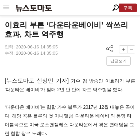
구독
이효리 부른 ‘다운타운베이비’ 싹쓰리
효과, 차트 역주행
입력: 2020-06-16 14:35:05
수정: 2020-06-16 14:35:05
답글쓰기
[뉴스토마토 신상민 기자]
가수 겸 방송인 이효리가 부른
‘
다운타운 베이비
’
가 발매
2
년 반 만에 차트 역주행을 했다
.
‘
다운타운 베이비
’
는 힙합 가수 블루가
2017
년
12
월 내놓은 곡이
다
.
해당 곡은 블루의 첫 미니앨범
‘
다운타운 베이비
’
의 동명 타
이틀곡으로 미국 로스앤젤레스 다운타운에서 겪은 연애담을 그
린 힙합 장르 노래다
.