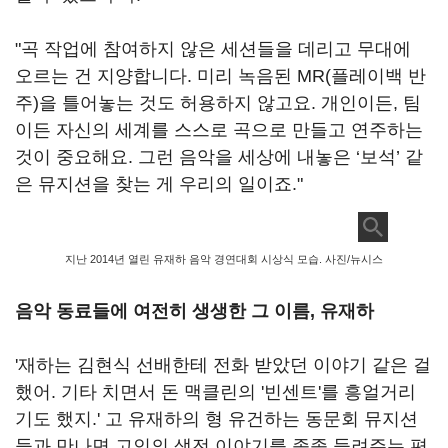
"곡 작업에 참여하지 않은 세션들을 데리고 무대에
오르는 건 지양합니다
.
미리 녹음된
MR(
플레이백 반
주
)
을 틀어놓는 것도 허용하지 않고요
.
개인이든
,
팀
이든 자신의 세계를 스스로 곡으로 만들고 연주하는
것이 중요해요
.
그런 음악을 세상에 내놓은
‘
보석
’
같
은 뮤지션을 찾는 게 우리의 일이죠
."
지난 2014년 열린 유재하 음악 경연대회 시상식 모습. 사진/뉴시스
음악 동료들에 여전히 생생한 그 이름
,
유재하
'재하는 김현식 선배한테 전화 받았던 이야기 같은 걸
했어. 기타 치면서 돈 맥클린의 '빈센트'를 흥얼거리
기도 했지.' 고 유재하의 형 유건하는 동문회 뮤지션
들과 만나면 고인의 생전 이야기를 종종 들려주는 편