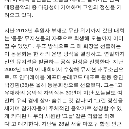
대중음악의 종 다양성에 기여하며 고인의 정신을 기
려오고 있다
.
지난
2013
년 후원사 부재로 무산 위기까지 갔던 대회
는 '동문'
뮤지션들의 자족으로 회생해 오늘까지 이어
질 수 있었다
.
투표 방식으로 그 해 회장을 선출하는
이 동문회는 한 해의 운영 방식을 결정하고
,
연말까지
신인 뮤지션을 발굴하는 공식 일정을 진행한다
.
지난
2002
년
14
회 이 대회에서 수상해 뮤지션 재주소년으
로
,
또 인디레이블 애프터눈레코드 대표로 활동 중인
박경환
(36)
은 올해 동문회장으로 선출됐다
.
그는 "고
유재하의 음악적 자의식은
30
년이 지난 오늘날도 여
전히 우리 곁에 살아 숨쉬는 것 같다"며 "그런 정신을
새기며 참가자들이 주체적인 음악가로 성장할 수 있
게 커다란 나무의 시원한 '그늘'
같은 역할을 하겠
다"고 얘기한다
.
지난달
28
일 서울 마포구 합정 인근