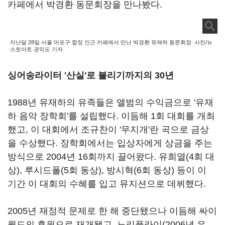
카페에서 박경환 동문회장을 만나봤다
.
지난달 28일 서울 마포구 합정 인근 카페에서 만난 박경환 유재하 동문회장. 사진/뉴
스토마토 권익도 기자
싱어송라이터 '산실'로 불리기까지의
30
년
1988
년 유재하의 유족들은 앨범의 수익금으로 '유재
하 음악 장학회'를 설립했다
.
이듬해
1
회 대회를 개최
했고
,
이 대회에서 조규찬이 '무지개'란 곡으로 금상
을 수상했다
.
장학회에서는 입상자에게 상금을 주는
방식으로
2004
년
16
회까지 끌어왔다
.
유희열
(4
회 대
상
),
루시드폴
(5
회 동상
),
방시혁
(6
회 동상
)
등이 이
기간 이 대회의 수혜를 입고 뮤지션으로 데뷔했다
.
2005
년 재정적 문제로 한 해 중단됐으나 이듬해 싸이
월드의 후원으로 재개됐고
,
노리플라이
(2006
년 은