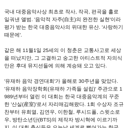
국내 대중음악사상 최초로 작사
,
작곡
,
편곡을 홀로
일궈낸 앨범
. '
음악적 자주
(
自主
)
의 완전한 실현'이라
평가 받는 한국 대중음악사의 위대한 유산
. '
사랑하기
때문에'
.
같은 해
11
월
1
일
25
세의 이 청춘은 교통사고로 세상
을 떠났지만
,
그 고결하고 숭고한 아티스트적 자의식
만은 후대 뮤지션들에 의해 계승돼 오고 있다
.
'유재하 음악 경연대회'가 올해로
30
주년을 맞았다
.
'
유재하 음악장학회
(
유재하 가족들 설립
)'
주관으로
1
989
년부터 열린 이 대회는 한국 대중음악계의 꾸준
한 '산실
(
産室
)'
로서 자리매김해왔다
. 1
회 수상자 조규
찬부터 유희열
,
김연우
,
이한철
,
루시드폴
,
스윗소로
우
,
방탄소년단
(BTS)
의 제작자 방시혁에 이르기까
지
,
이 대회 출신들은 오늘날 세계로 뻗어가는 한국