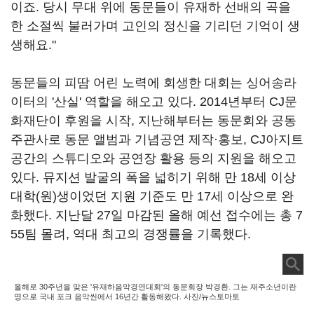
이죠
.
당시 무대 위에 동문들이 유재하 선배의 곡을
한 소절씩 불러가며 고인의 정신을 기리던 기억이 생
생해요
."
동문들의 피땀 어린 노력에 회생한 대회는 싱어송라
이터의 '산실' 역할을 해오고 있다
. 2014
년부터
CJ
문
화재단이 후원을 시작
,
지난해부터는 동문회와 공동
주관사로 동문 앨범과 기념공연 제작·홍보
, CJ
아지트
공간의 스튜디오와 공연장 활용 등의 지원을 해오고
있다
.
뮤지션 발굴의 폭을 넓히기 위해 만
18
세 이상
대학
(
원
)
생이었던 지원 기준도 만
17
세 이상으로 완
화했다
.
지난달
27
일 마감된 올해 예선 접수에는 총
7
55
팀 몰려
,
역대 최고의 경쟁률을 기록했다
.
올해로 30주년을 맞은 '유재하음악경연대회'의 동문회장 박경환. 그는 재주소년이란
명으로 국내 포크 음악씬에서 16년간 활동해왔다. 사진/뉴스토마토