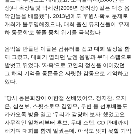
상
)
나 옥상달빛 박세진
(2008
년 장려상
)
같은 대중 음
악인들을 배출했다
. 2013
년에도 후원사확보 문제로
개최가 불투명해졌으나
,
대회 출신 뮤지션들이 '유재
하 동문회'로 똘똘 뭉쳐 위기를 극복했다
.
음악을 만들던 이들은 컴퓨터를 잡고 대회 일정을 함
께 그렸고
,
대회가 열리던 날엔 음향과 무대 스텝으로
발벗고 뛰었다
. '
자족'으로 고인의 정신을 이어갔던
그 해의 기억을 동문들은 짜릿한 감동으로 기억하고
있다
.
"당시 동문회장이 이한철 선배였어요
.
정지찬
,
오지
은
,
심현보
,
스윗소로우 김영우
,
루빈 등 선후배들도
카카오톡 방을 열고 '우리가 감당해 보자'
했었고요
.
사무적인 일처리부터 홍보
,
무대 스텝
, CD
판매까지
해가며 대회를 함께 일궜는데
,
아직도 잊지 못할 기억