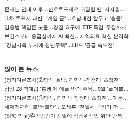
문제는 전대 이후…선호투표제로 뒤집힐 땐 '지지층
불복'
"1차 투표서 과반" "게임 끝"…호남대전 앞두고 '충돌'
김용범 책임론 봇물…경질 요구에 'ETF 특검' 주장까지
보건소부터 응급실까지 AI 확산…지역의료 혁신 본격화
"강남사옥 부지에 청년주택"…LH도 '공급 속도전'
많이 본 뉴스
(정기여론조사)②당심·호남, 김민석-정청래 '초접전'
삼성 Z8 역대급 ‘흥행’에 애플 반격 주목…9월 ‘폴더블
대전’
(정기여론조사)①당심, 김민석·정청래 '초접전'…대통령
지지도 '50% 아래로'(종합)
세제개편에 ‘불안·불만’…오세훈 "전월세 구하기 더
힘들어질 것"
(SPC 민낯)④솜방망이 처벌에 식품위생법 위반 반복