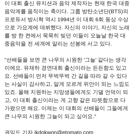
이 대회 출신 뮤지션과 음악 제작자는 현재 한국 대중
음악계를 움직이는 축이다
.
그룹 방탄소년단
(BTS)
의
프로듀서 방시혁 역시
1994
년 이 대회
6
회 동상 수상
으로 가요계에 데뷔했다
.
자신의 이야기
,
자신의 노래
를 방 한 켠에서 묵묵히 빚던 이들이 오늘날 한국 대
중음악을 전 세계에 알리는 선봉에 서고 있다
.
"선배들을 보면 큰 나무의 시원한 '그늘'
같다는 생각
이에요
.
유재하 경연대회 출신이라는 든든함도 있고
요
.
선배들이 먼저 뚜벅뚜벅 간 길을 따라 갈 수 있다
는 사실이 감사하고
,
알게 모르게 위안이 되는 느낌도
있죠
.
올해 지원하는 지망생들에게도 기댈 언덕이 되
고
,
이 대회 출신이라는 게 고향 같은 따뜻함으로 다
가왔으면 해요
.
이제는 이 대회의 선배들이 그들에게
큰 나무의 시원한 그늘이 되고 싶어요
."
권익도 기자 ikdokwon@etomato.com