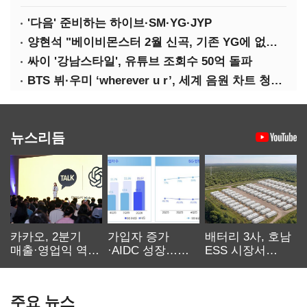
'다음' 준비하는 하이브·SM·YG·JYP
양현석 "베이비몬스터 2월 신곡, 기존 YG에 없던 노래"
싸이 '강남스타일', 유튜브 조회수 50억 돌파
BTS 뷔·우미 ‘wherever u r’, 세계 음원 차트 청신호
뉴스리듬
카카오, 2분기
가입자 증가
배터리 3사, 호남
매출·영업익 역대
·AIDC 성장…
ESS 시장서
최대…에이전트
SKT 2분기 성장
‘격돌’
AI 수익화 관건
본궤도
주요 뉴스