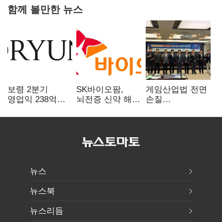
함께 볼만한 뉴스
보령 2분기
SK바이오팜,
게임산업법 전면
영업익 238억…
뇌전증 신약 해외
손질
전년 대비 6.2%↓
흥행 발판…
공감대…"낡은
차세대 신약 개발
규제 걷고
속도
안전장치 촘촘히
해야"
뉴스
뉴스북
뉴스리듬