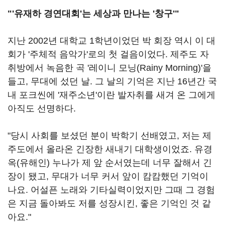
"'
유재하 경연대회'는 세상과 만나는 '창구'"
지난
2002
년 대학교 1학년이었던 박 회장 역시 이 대
회가 '주체적 음악가'로의 첫 걸음이었다
.
제주도 자
취방에서 녹음한 곡 '레이니 모닝
(Rainy Morning)'
을
들고
,
무대에 섰던 날
.
그 날의 기억은 지난
16
년간 국
내 포크씬에 '재주소년'이란 발자취를 새겨 온 그에게
아직도 선명하다
.
"당시 사회를 보셨던 분이 박학기 선배였고
,
저는 제
주도에서 올라온 긴장한 새내기 대학생이었죠
.
유경
옥(유해인) 누나가 제 앞 순서였는데 너무 잘해서 긴
장이 됐고
,
무대가 너무 커서 앞이 캄캄했던 기억이
나요
. 어설픈
노래와 기타실력이었지만 그때 그 경험
은 지금 돌아봐도 저를 성장시킨
,
좋은 기억인 것 같
아요
."