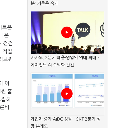
분' 기준은 숙제
스마트폰
 나온
 사전검
가 적절
카카오, 2분기 매출·영업익 역대 최대…
올리브씨
에이전트 AI 수익화 관건
이 이
병원 홈
모집하
이른바
가입자 증가·AIDC 성장…SKT 2분기 성
장 본궤도