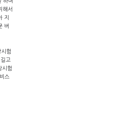
를 하며
 위해서
아 지
문 버
상시험
 길고
상시험
서비스