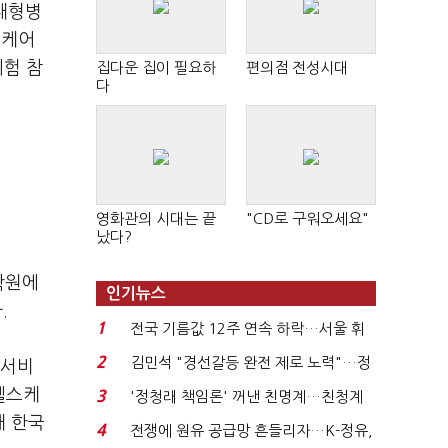
 대형병
스케어
시험 참
집다운 집이 필요하
편의점 전성시대
다
영화관의 시대는 끝
"CD로 구워오세요"
났다?
학원에
인기뉴스
.
1
전국 기름값 12주 연속 하락…서울 휘
발윳값 1909원...
2
김민석 "경선갈등 완전 제로 노력"…정
크서비
청래 "반명 공세 사...
헬스케
3
'정청래 책임론' 꺼낸 친명계…친청계
해 한국
는 추가투표 때리기...
4
전쟁에 원유 공급망 흔들리자…K-정유,