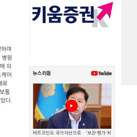
발하며
 병원
에 의
뉴스리듬
스케어
제로
정보통
았다.
비트코인도 국가자산으로…'보관·평가·처