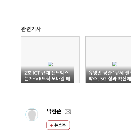
관련기사
2호 ICT 규제 샌드박스
유영민 장관 "규제 샌
는?…VR트럭·모바일 폐
박스, 5G 성과 확산에
차 견적 비교 등 5건 심
핵심 역할"
의
박현준
뉴스북