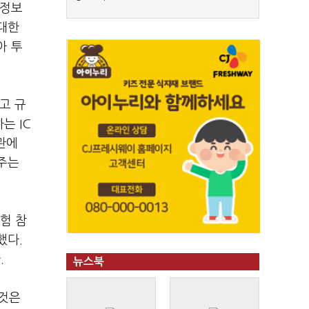
 정보
대한
아 투
고 규
는 IC
관에
주는
험 참
했다.
.
뉴스북
 것은