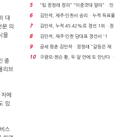
에너지안보 핵심...
5
"팀 정청래 정리" "이중잣대 말라"…민
주 최고위원 계파 다...
6
김민석, 제주·인천서 승리…누적 득표율
히 대
'1위 탈환'(종합)...
7
김민석, 누적 45.42%로 경선 1위…정
전문 의
청래와 격차 0.86%p(...
식을
8
김민석, 제주·인천 당대표 경선서 '1
위'(1보)...
9
공세 멈춘 김민석…정청래 "갈등은 제
가 수습"
10
구광모-젠슨 황, 두 달 만에 또 만난다…
인 중
로봇·AI 등 논...
 올리브
 차에
도 있
서비스