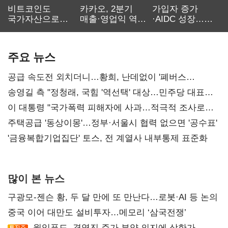
비트코인도
카카오, 2분기
가입자 증가
국가자산으로…'
매출·영업익 역대
·AIDC 성장…
보관·평가·처분'
최대…에이전트
SKT 2분기 성장
기준은 숙제
AI 수익화 관건
본궤도
주요 뉴스
공급 속도전 외치더니…황희, 난데없이 '폐버스
리모델링' 제안
송영길 측 "정청래, 국힘 '역선택' 대상…민주당 대표로
총선 지휘 못해"
이 대통령 "국가폭력 피해자에 사과…적극적 조사로
진실 밝혀야"
주택공급 '동상이몽'…정부·서울시 협력 없으면 '공수표'
'금융복합기업집단' 토스, 전 계열사 내부통제 표준화
많이 본 뉴스
구광모-젠슨 황, 두 달 만에 또 만난다…로봇·AI 등 논의
중국 이어 대만도 설비투자…메모리 ‘삼국전쟁’
윙입푸드, 경영진 주가 부양 의지에 상한가