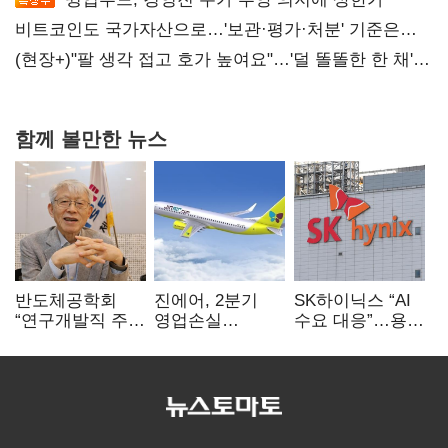
비트코인도 국가자산으로…'보관·평가·처분' 기준은
숙제
(현장+)"팔 생각 접고 호가 높여요"…'덜 똘똘한 한 채'
20억 키맞추기
함께 볼만한 뉴스
반도체공학회
진에어, 2분기
SK하이닉스 “AI
“연구개발직 주
영업손실
수요 대응”…용인
52시간제
731억…유가
·청주 팹에 54조
개선해야”
상승 여파
투자