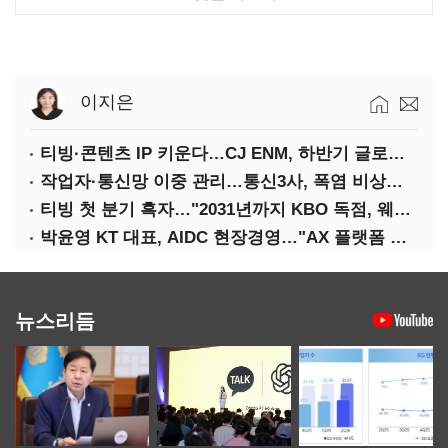
이지은
티빙·콘텐츠 IP 키운다…CJ ENM, 하반기 글로벌 확장 가속
작업자·통신망 이중 관리…통신3사, 폭염 비상대응 돌입
티빙 첫 분기 흑자…"2031년까지 KBO 독점, 웨이브 합병도 속도"
박윤영 KT 대표, AIDC 현장경영…"AX 플랫폼 핵심 인프라로 키운다"
뉴스리듬