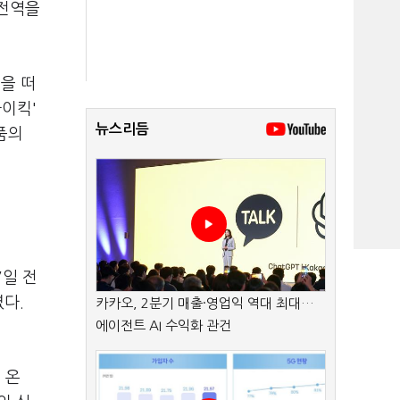
 전역을
군을 떠
하이킥'
뉴스리듬
품의
7일 전
였다.
카카오, 2분기 매출·영업익 역대 최대…
에이전트 AI 수익화 관건
 온