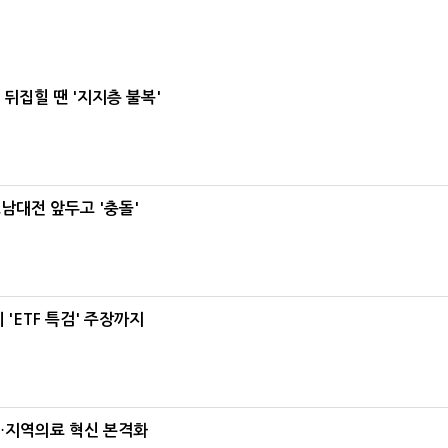
뒤집힐 땐 '지지층 불복'
호남대전 앞두고 '충돌'
'ETF 특검' 주장까지
…지역의료 혁신 본격화