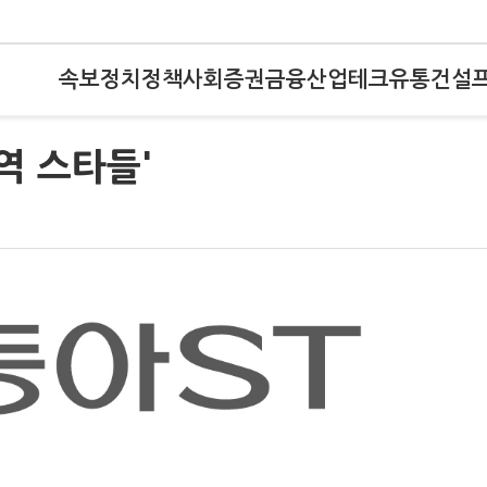
속보
정치
정책
사회
증권
금융
산업
테크
유통
건설
역 스타들'