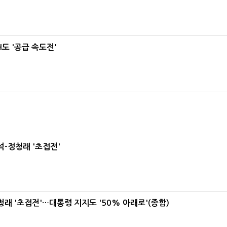
도 '공급 속도전'
-정청래 '초접전'
래 '초접전'…대통령 지지도 '50% 아래로'(종합)