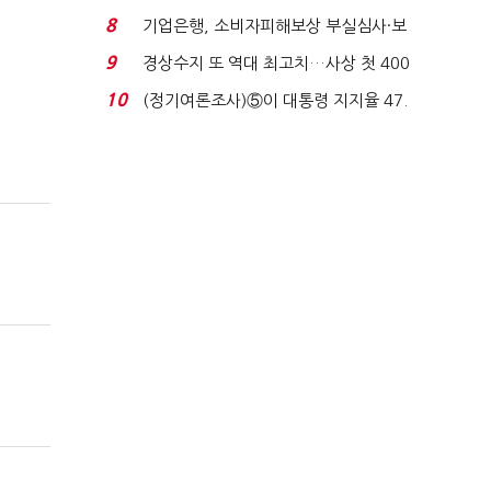
생법 위반 반복...
8
기업은행, 소비자피해보상 부실심사·보
이스피싱 공시 ...
9
경상수지 또 역대 최고치…사상 첫 400
억달러에 '3% 성...
10
(정기여론조사)⑤이 대통령 지지율 47.
7%…일주일 만에 ...