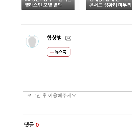
엘라스틴 모델 발탁
콘서트 성황리 마무리
함상범
뉴스북
댓글
0