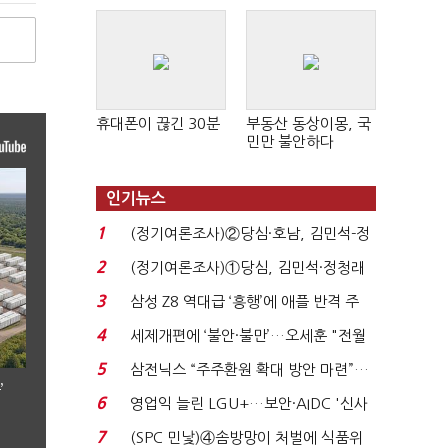
휴대폰이 끊긴 30분
부동산 동상이몽, 국
민만 불안하다
인기뉴스
1
(정기여론조사)②당심·호남, 김민석-정
청래 '초접전'...
2
(정기여론조사)①당심, 김민석·정청래
'초접전'…대통령 ...
3
삼성 Z8 역대급 ‘흥행’에 애플 반격 주
목…9월 ‘폴...
4
세제개편에 ‘불안·불만’…오세훈 "전월
세 구하기 더 ...
5
삼전닉스 “주주환원 확대 방안 마련”…
’
로이터에 성명...
6
영업익 늘린 LGU+…보안·AIDC '신사
업 드라이브'...
7
(SPC 민낯)④솜방망이 처벌에 식품위