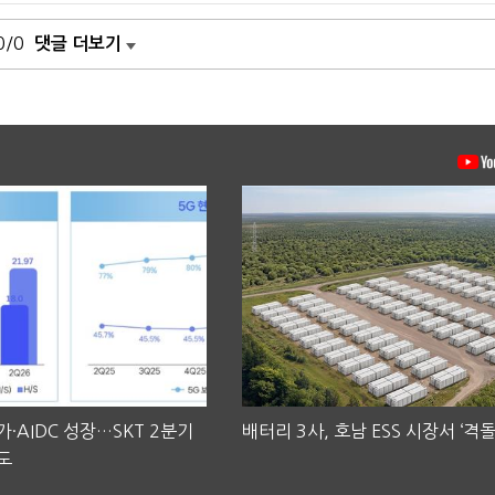
0/0
댓글 더보기
·AIDC 성장…SKT 2분기
배터리 3사, 호남 ESS 시장서 ‘격돌
도