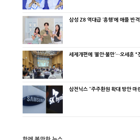
삼성 Z8 역대급 ‘흥행’에 애플 반격
세제개편에 ‘불안·불만’…오세훈 "
삼전닉스 “주주환원 확대 방안 마
함께 볼만한 뉴스