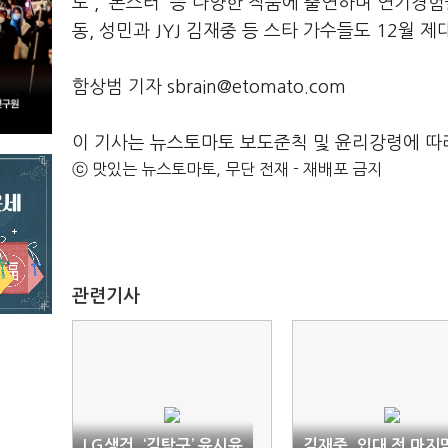
도', '몬스터' 등 다양한 작품에 출연하며 연기경
동, 성민과 JYJ 김재중 등 스타 가수들도 12월 제
함상범 기자 sbrain@etomato.com
이 기사는 뉴스토마토 보도준칙 및 윤리강령에 따
ⓒ 맛있는 뉴스토마토, 무단 전재 - 재배포 금지
관련기사
LG생건, ‘김탁구’ 윤시윤
김재중, 입대 전 마지