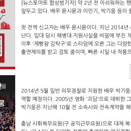
[뉴스토마토 함상범기자] 약 2년 전 아쉬워하는 
앞두고 있다. 배우 윤시윤과 이민기, 박기웅 등이
첫 전역 신고자는 배우 윤시윤이다. 지난 2014년
난다. 입대 당시 해병대 지원사실을 비밀에 부친 채 
이후 '제빵왕 김탁구'로 스타덤에 오른 그는 다양
출연제의를 받고 검토 중이며, 빠른 시일 내 작품
2014년 5월 일반 의무경찰로 지원한 배우 박기
역할 예정이다. 2005년 영화 '괴담'으로 데뷔한 
박기웅은 지난해 10월 전 소속사와 전속계약을 해
충남 사회복무요원(구 공익근무요원)으로 대체 복무