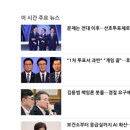
이 시간 주요 뉴스
문제는 전대 이후…선호투표제로 
"1차 투표서 과반" "게임 끝"…
김용범 책임론 봇물…경질 요구에 
보건소부터 응급실까지 AI 확산