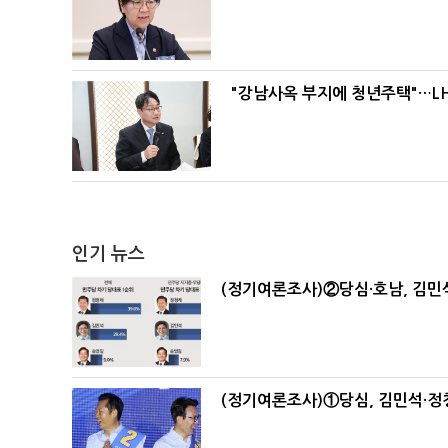
"강남사옥 부지에 청년주택"…LH
인기 뉴스
(정기여론조사)②당심·호남, 김민석
(정기여론조사)①당심, 김민석·정청