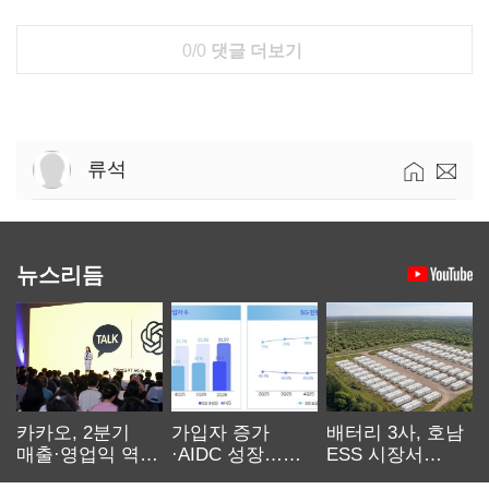
0/0
댓글 더보기
류석
뉴스리듬
카카오, 2분기
가입자 증가
배터리 3사, 호남
매출·영업익 역대
·AIDC 성장…
ESS 시장서
최대…에이전트
SKT 2분기 성장
‘격돌’