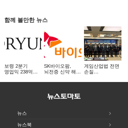
힘들어질 것"
함께 볼만한 뉴스
보령 2분기
SK바이오팜,
게임산업법 전면
영업익 238억…
뇌전증 신약 해외
손질
전년 대비 6.2%↓
흥행 발판…
공감대…"낡은
차세대 신약 개발
규제 걷고
속도
안전장치 촘촘히
해야"
뉴스
뉴스북