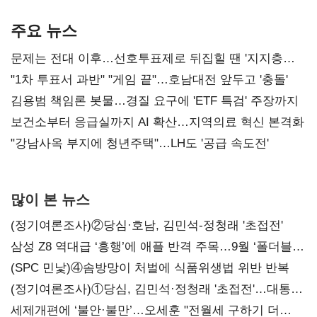
AI 수익화 관건
본궤도
주요 뉴스
문제는 전대 이후…선호투표제로 뒤집힐 땐 '지지층
불복'
"1차 투표서 과반" "게임 끝"…호남대전 앞두고 '충돌'
김용범 책임론 봇물…경질 요구에 'ETF 특검' 주장까지
보건소부터 응급실까지 AI 확산…지역의료 혁신 본격화
"강남사옥 부지에 청년주택"…LH도 '공급 속도전'
많이 본 뉴스
(정기여론조사)②당심·호남, 김민석-정청래 '초접전'
삼성 Z8 역대급 ‘흥행’에 애플 반격 주목…9월 ‘폴더블
대전’
(SPC 민낯)④솜방망이 처벌에 식품위생법 위반 반복
(정기여론조사)①당심, 김민석·정청래 '초접전'…대통령
지지도 '50% 아래로'(종합)
세제개편에 ‘불안·불만’…오세훈 "전월세 구하기 더