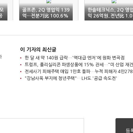
규모
골프존, 2Q 영업익 139
한솔테크닉스, 2Q 영
공
억…전분기比 100.6%
익 26억원..전년比 1.0
↑
5%↓
이 기자의 최신글
하
한 달 새 약 140원 급락…'역대급 엔저'에 원화 변곡점
트럼프, 폴리실리콘 파생상품에 15% 관세…"미 산업 재건
전세사기 피해주택 매입 1만호 돌파…누적 피해자 4만27
"강남사옥 부지에 청년주택"…LH도 '공급 속도전'