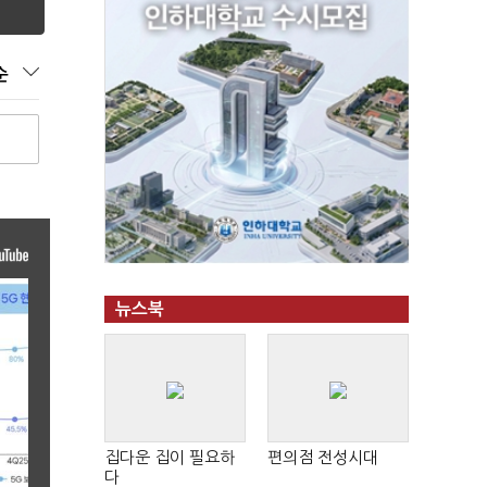
순
뉴스북
집다운 집이 필요하
편의점 전성시대
다