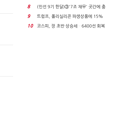
빈 매대 채우며 문 연 ...
8
(민선 9기 한달)③'7조 채무' 곳간에 충
격…추미애, 20년...
9
트럼프, 폴리실리콘 파생상품에 15%
관세…"미 산업 재건"...
10
코스피, 장 초반 상승세…6400선 회복
시도