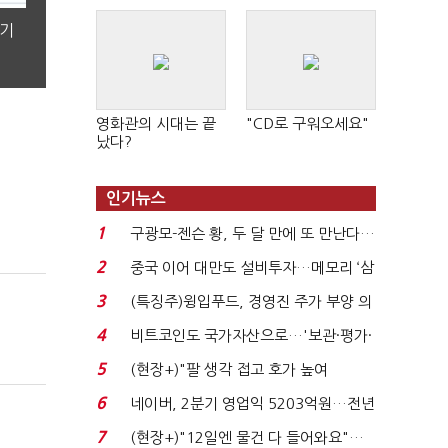
분기
영화관의 시대는 끝
"CD로 구워오세요"
났다?
인기뉴스
1
구광모-젠슨 황, 두 달 만에 또 만난다…
로봇·AI 등 논...
2
중국 이어 대만도 설비투자…메모리 ‘삼
국전쟁’
3
(특징주)윙입푸드, 경영진 주가 부양 의
지에 상한가...
4
비트코인도 국가자산으로…'보관·평가·
처분' 기준은 ...
5
(현장+)"팔 생각 접고 호가 높여
요"…'덜 똘똘한 한 채' 20...
6
네이버, 2분기 영업익 5203억원…전년
비 0.2% 감소...
7
(현장+)"12일엔 물건 다 들어와요"…