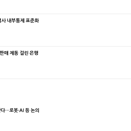
계열사 내부통제 표준화
 판매 제동 걸린 은행
난다…로봇·AI 등 논의