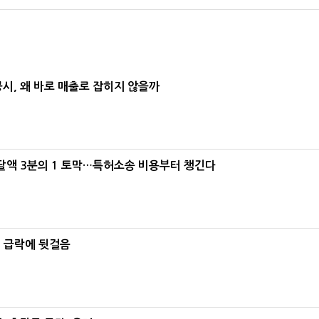
공시, 왜 바로 매출로 잡히지 않을까
조달액 3분의 1 토막…특허소송 비용부터 챙긴다
% 급락에 뒷걸음