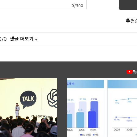
0
/
300
추천
0/0
댓글 더보기