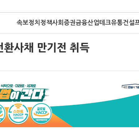
속보
정치
정책
사회
증권
금융
산업
테크
유통
건설
 전환사채 만기전 취득