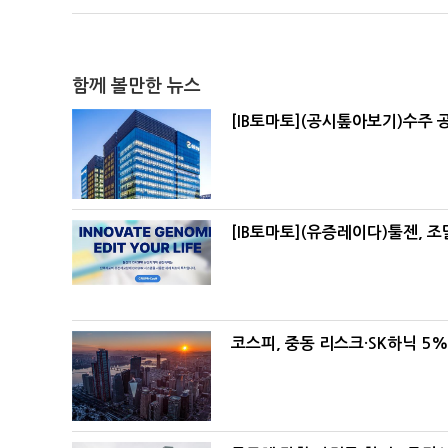
함께 볼만한 뉴스
[IB토마토](공시톺아보기)수주 
[IB토마토](유증레이다)툴젠, 
코스피, 중동 리스크·SK하닉 5