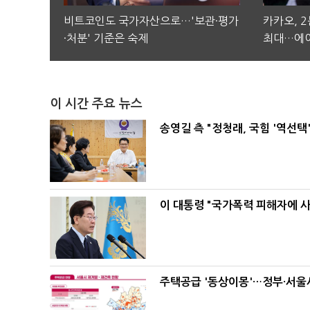
비트코인도 국가자산으로…'보관·평가
카카오, 
·처분' 기준은 숙제
최대…에이
이 시간 주요 뉴스
송영길 측 "정청래, 국힘 '역선
이 대통령 "국가폭력 피해자에 
주택공급 '동상이몽'…정부·서울시