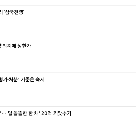
 ‘삼국전쟁’
양 의지에 상한가
가·처분' 기준은 숙제
"…'덜 똘똘한 한 채' 20억 키맞추기