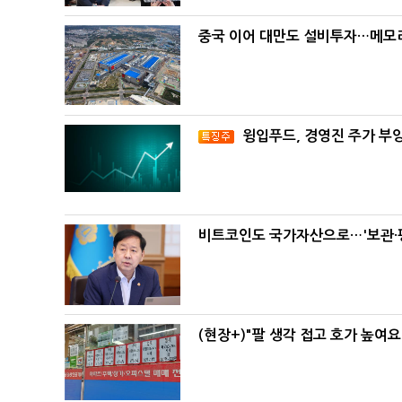
중국 이어 대만도 설비투자…메모리
윙입푸드, 경영진 주가 부
비트코인도 국가자산으로…'보관·평
(현장+)"팔 생각 접고 호가 높여요