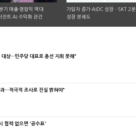
2분기 매출·영업익 역대
가입자 증가·AIDC 성장…SKT 2
전트 AI 수익화 관건
성장 본궤도
택' 대상…민주당 대표로 총선 지휘 못해"
사과…적극적 조사로 진실 밝혀야"
 협력 없으면 '공수표'