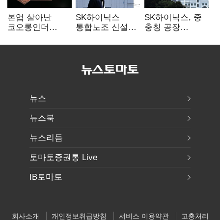
본업 살아난
SK하이닉스
SK하이닉스, 중
코오롱인더
통합노조 신설
충칭 공장
·HS효성…AI·
추진…구성원간
지분매각
배터리 소재로
성과급 불만 확산
검토?…“확정된
보폭 확대
바 없어”
뉴스
뉴스북
뉴스리듬
토마토증권통 Live
IB토마토
회사소개
개인정보취급방침
서비스 이용약관
고충처리