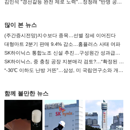
다툼 격화
김민석 "경선갈등 완전 제로 노력"…정청래 "반명 공세
사과부터"
많이 본 뉴스
(주간증시전망)지수보다 종목…선별 장세 이어진다
대형마트 2분기 판매 9.4% 감소…홈플러스 사태 여파
SK하이닉스 통합노조 신설 추진…구성원간 성과급
불만 확산
SK하이닉스, 중 충칭 공장 지분매각 검토?…“확정된 바
없어”
“-30℃ 이하도 난방 거뜬”…삼성, 미 국립연구소와 개발
협력
함께 볼만한 뉴스