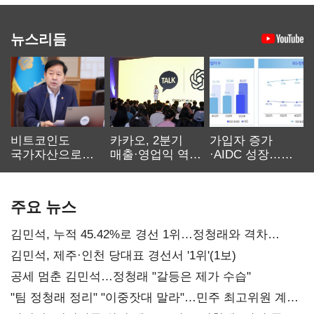
뉴스리듬
비트코인도
카카오, 2분기
가입자 증가
국가자산으로…'
매출·영업익 역대
·AIDC 성장…
보관·평가·처분'
최대…에이전트
SKT 2분기 성장
기준은 숙제
AI 수익화 관건
본궤도
주요 뉴스
김민석, 누적 45.42%로 경선 1위…정청래와 격차
0.86%p(2보)
김민석, 제주·인천 당대표 경선서 '1위'(1보)
공세 멈춘 김민석…정청래 "갈등은 제가 수습"
"팀 정청래 정리" "이중잣대 말라"…민주 최고위원 계파