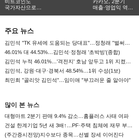
비트코인도
카카오, 2분기
국가자산으로…'
매출·영업익 역대
보관·평가·처분'
최대…에이전트
기준은 숙제
AI 수익화 관건
주요 뉴스
김민석 "TK 유세에 도움되는 당대표"…정청래 "벌써
대표된 양 당직 배분"
46.01% 대 44.53%…김민석·정청래 '초박빙'(종합)
김민석 누적 46.01%…'격전지' 호남 앞두고 1위 지켰다
(2보)
김민석, 강원·대구·경북서 48.54%…1위 수성(1보)
최민희 "골리앗 김민석"…임미애 "부끄러운 줄 알아야"
많이 본 뉴스
대형마트 2분기 판매 9.4% 감소…홈플러스 사태 여파
건설 한계기업 5년 새 3배↑…PF·주택 침체에 재무 부담
확대
(주간증시전망)지수보다 종목…선별 장세 이어진다