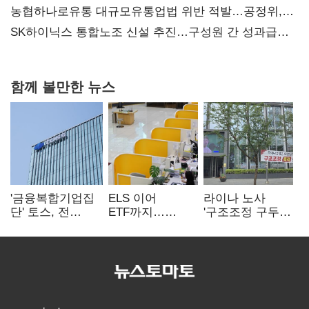
농협하나로유통 대규모유통업법 위반 적발…공정위,
과징금 4억6200만원 부과
SK하이닉스 통합노조 신설 추진…구성원 간 성과급
불만 확산
함께 볼만한 뉴스
'금융복합기업집
ELS 이어
라이나 노사
단' 토스, 전
ETF까지…
'구조조정 구두
계열사 내부통제
고위험상품 판매
합의안' 도출
표준화
제동 걸린 은행