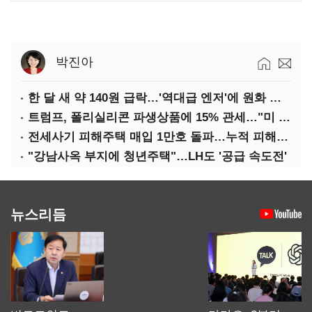
박진아
한 달 새 약 140원 급락…'역대급 엔저'에 원화 변곡점
트럼프, 폴리실리콘 파생상품에 15% 관세…"미 산업 재건"
전세사기 피해주택 매입 1만호 돌파…누적 피해자 4만278명
"강남사옥 부지에 청년주택"…LH도 '공급 속도전'
뉴스리듬