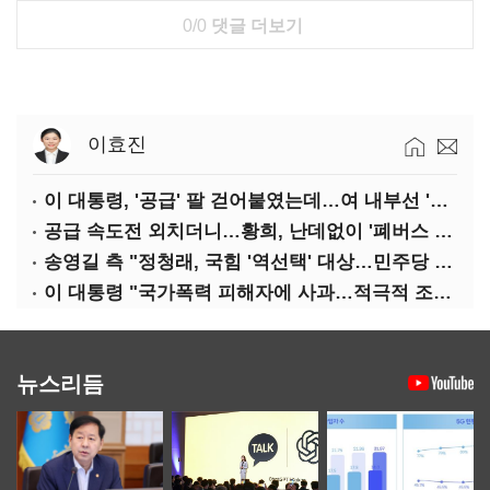
0/0
댓글 더보기
이효진
이 대통령, '공급' 팔 걷어붙였는데…여 내부선 '부동산 망언'(종합)
공급 속도전 외치더니…황희, 난데없이 '폐버스 리모델링' 제안
송영길 측 "정청래, 국힘 '역선택' 대상…민주당 대표로 총선 지휘 못해"
이 대통령 "국가폭력 피해자에 사과…적극적 조사로 진실 밝혀야"
뉴스리듬