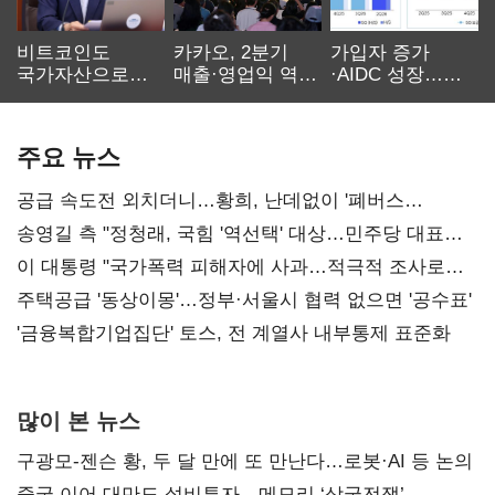
비트코인도
카카오, 2분기
가입자 증가
국가자산으로…'
매출·영업익 역대
·AIDC 성장…
보관·평가·처분'
최대…에이전트
SKT 2분기 성장
기준은 숙제
AI 수익화 관건
본궤도
주요 뉴스
공급 속도전 외치더니…황희, 난데없이 '폐버스
리모델링' 제안
송영길 측 "정청래, 국힘 '역선택' 대상…민주당 대표로
총선 지휘 못해"
이 대통령 "국가폭력 피해자에 사과…적극적 조사로
진실 밝혀야"
주택공급 '동상이몽'…정부·서울시 협력 없으면 '공수표'
'금융복합기업집단' 토스, 전 계열사 내부통제 표준화
많이 본 뉴스
구광모-젠슨 황, 두 달 만에 또 만난다…로봇·AI 등 논의
중국 이어 대만도 설비투자…메모리 ‘삼국전쟁’