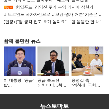
윙입푸드, 경영진 주가 부양 의지에 상한가
비트코인도 국가자산으로…'보관·평가·처분' 기준은
숙제
(현장+)"팔 생각 접고 호가 높여요"…'덜 똘똘한 한 채'
20억 키맞추기
함께 볼만한 뉴스
이 대통령, '공급'
공급 속도전
송영길 측
팔
외치더니…황희,
"정청래, 국힘
걷어붙였는데…
난데없이 '폐버스
'역선택' 대상…
여 내부선
리모델링' 제안
민주당 대표로
'부동산
총선 지휘 못해"
망언'(종합)