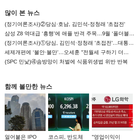
많이 본 뉴스
(정기여론조사)②당심·호남, 김민석-정청래 '초접전'
삼성 Z8 역대급 ‘흥행’에 애플 반격 주목…9월 ‘폴더블
대전’
(정기여론조사)①당심, 김민석·정청래 '초접전'…대통령
지지도 '50% 아래로'(종합)
세제개편에 ‘불안·불만’…오세훈 "전월세 구하기 더
힘들어질 것"
(SPC 민낯)④솜방망이 처벌에 식품위생법 위반 반복
함께 볼만한 뉴스
얼어붙은 IPO
코스피, 반도체
"영업이익이