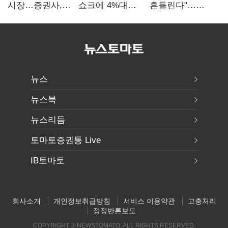
시장…증권사,
쇼크에 4%대
흔들린다"…
하반기 '대어
급락…코스닥은
화학주, IFRS
전쟁' 기대
5거래일째 상승
18에 취약
뉴스
뉴스북
뉴스리듬
토마토증권통 Live
IB토마토
회사소개
개인정보취급방침
서비스 이용약관
고충처리
정정반론보도
COPYRIGHT © NEWSTOMATO. ALL RIGHTS RESERVED.