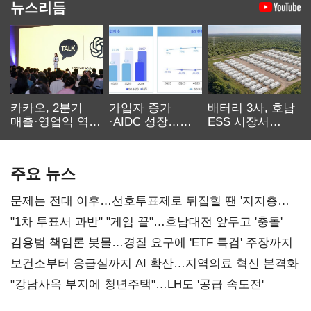
뉴스리듬
카카오, 2분기
가입자 증가
배터리 3사, 호남
매출·영업익 역대
·AIDC 성장…
ESS 시장서
최대…에이전트
SKT 2분기 성장
‘격돌’
AI 수익화 관건
본궤도
주요 뉴스
문제는 전대 이후…선호투표제로 뒤집힐 땐 '지지층
불복'
"1차 투표서 과반" "게임 끝"…호남대전 앞두고 '충돌'
김용범 책임론 봇물…경질 요구에 'ETF 특검' 주장까지
보건소부터 응급실까지 AI 확산…지역의료 혁신 본격화
"강남사옥 부지에 청년주택"…LH도 '공급 속도전'