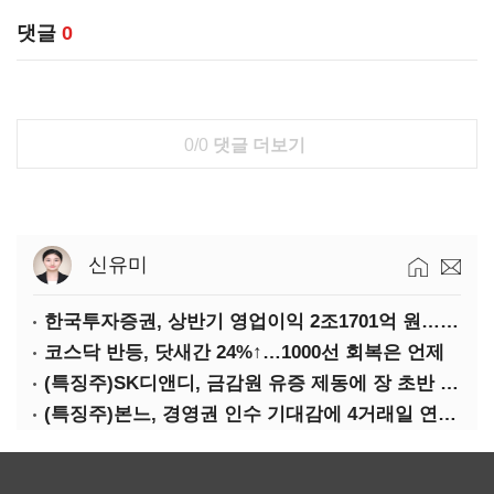
댓글
0
0/0
댓글 더보기
신유미
한국투자증권, 상반기 영업이익 2조1701억 원… 전년비 89.1%↑
코스닥 반등, 닷새간 24%↑…1000선 회복은 언제
(특징주)SK디앤디, 금감원 유증 제동에 장 초반 상한가
(특징주)본느, 경영권 인수 기대감에 4거래일 연속 상한가