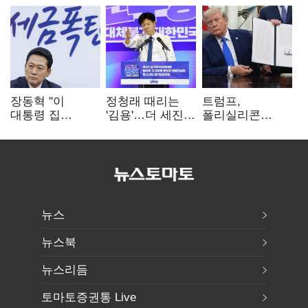
장동혁 "이
정청래 때리는
트럼프,
대통령 집
'김용'…더 세진
폴리실리콘
팔자마자 세금
'대통령 최측근'
파생상품에 15%
폭탄…'내로남불'"
입
관세…"미 산업
재건"
뉴스
뉴스북
뉴스리듬
토마토증권통 Live