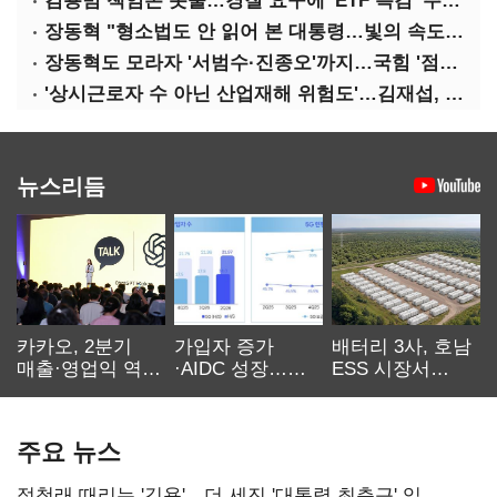
김용범 책임론 봇물…경질 요구에 'ETF 특검' 주장까지
장동혁 "형소법도 안 읽어 본 대통령…빛의 속도로 무너질 것"
장동혁도 모라자 '서범수·진종오'까지…국힘 '점입가경'
'상시근로자 수 아닌 산업재해 위험도'…김재섭, 산재예방 지원기준 손질
뉴스리듬
카카오, 2분기
가입자 증가
배터리 3사, 호남
매출·영업익 역대
·AIDC 성장…
ESS 시장서
최대…에이전트
SKT 2분기 성장
‘격돌’
AI 수익화 관건
본궤도
주요 뉴스
정청래 때리는 '김용'…더 세진 '대통령 최측근' 입