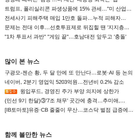
트럼프, 폴리실리콘 파생상품에 15% 관세…"미 산업
재건"
전세사기 피해주택 매입 1만호 돌파…누적 피해자
4만278명
문제는 전대 이후…선호투표제로 뒤집힐 땐 '지지층
불복'
"1차 투표서 과반" "게임 끝"…호남대전 앞두고 '충돌'
많이 본 뉴스
구광모-젠슨 황, 두 달 만에 또 만난다…로봇·AI 등 논의
네이버, 2분기 영업익 5203억원…전년비 0.2% 감소
윙입푸드, 경영진 주가 부양 의지에 상한가
(민선 9기 한달)③'7조 채무' 곳간에 충격…추미애,
20년만에 '비상재정' 선언 승부수
[IB토마토]유증·CB 줄줄이 무산…코스닥 벌점 급증에
상폐 압박
함께 볼만한 뉴스