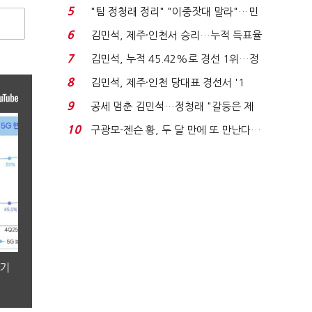
에너지안보 핵심...
5
"팀 정청래 정리" "이중잣대 말라"…민
주 최고위원 계파 다...
6
김민석, 제주·인천서 승리…누적 득표율
'1위 탈환'(종합)...
7
김민석, 누적 45.42%로 경선 1위…정
청래와 격차 0.86%p(...
8
김민석, 제주·인천 당대표 경선서 '1
위'(1보)...
9
공세 멈춘 김민석…정청래 "갈등은 제
가 수습"
10
구광모-젠슨 황, 두 달 만에 또 만난다…
로봇·AI 등 논...
분기