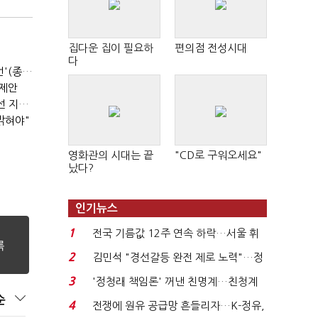
집다운 집이 필요하
편의점 전성시대
다
이 대통령, '공급' 팔 걷어붙였는데…여 내부선 '부동산 망언'(종합)
 제안
송영길 측 "정청래, 국힘 '역선택' 대상…민주당 대표로 총선 지휘 못해"
밝혀야"
영화관의 시대는 끝
"CD로 구워오세요"
났다?
인기뉴스
1
전국 기름값 12주 연속 하락…서울 휘
발윳값 1909원...
2
김민석 "경선갈등 완전 제로 노력"…정
청래 "반명 공세 사...
3
'정청래 책임론' 꺼낸 친명계…친청계
는 추가투표 때리기...
순
4
전쟁에 원유 공급망 흔들리자…K-정유,