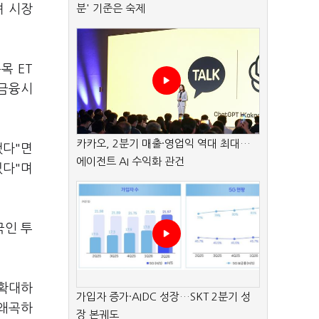
며 시장
분' 기준은 숙제
목 ET
 금융시
카카오, 2분기 매출·영업익 역대 최대…
됐다"면
에이전트 AI 수익화 관건
있다"며
국인 투
 확대하
가입자 증가·AIDC 성장…SKT 2분기 성
 왜곡하
장 본궤도