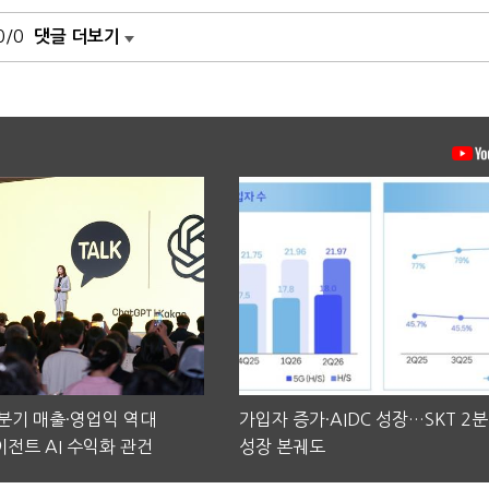
0/0
댓글 더보기
2분기 매출·영업익 역대
가입자 증가·AIDC 성장…SKT 2
전트 AI 수익화 관건
성장 본궤도