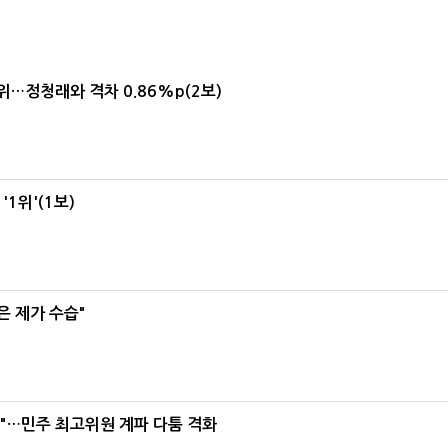
1위…정청래와 격차 0.86%p(2보)
1위'(1보)
은 제가 수습"
라"…민주 최고위원 계파 다툼 격화