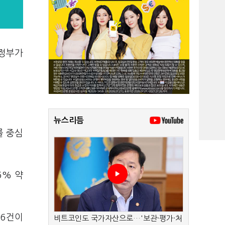
"정부가
뉴스리듬
를 중심
6% 약
 6건이
비트코인도 국가자산으로…'보관·평가·처