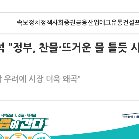
속보
정치
정책
사회
증권
금융
산업
테크
유통
건설
"정부, 찬물·뜨거운 물 틀듯 
 우려에 시장 더욱 왜곡"