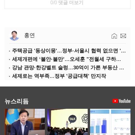
0/0
댓글 더보기
홍연
주택공급 '동상이몽'…정부·서울시 협력 없으면 '공수표'
세제개편에 ‘불안·불만’…오세훈 "전월세 구하기 더 힘들어질 것"
강남 관망·한강벨트 술렁…30억이 가른 부동산 민심
세제로는 역부족…정부 '공급대책' 만지작
뉴스리듬