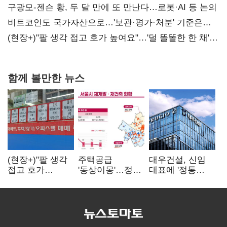
사과부터"
구광모-젠슨 황, 두 달 만에 또 만난다…로봇·AI 등 논의
비트코인도 국가자산으로…'보관·평가·처분' 기준은
숙제
(현장+)"팔 생각 접고 호가 높여요"…'덜 똘똘한 한 채'
20억 키맞추기
함께 볼만한 뉴스
(현장+)"팔 생각
주택공급
대우건설, 신임
접고 호가
'동상이몽'…정부
대표에 '정통
높여요"…'덜
·서울시 협력
대우맨' 이강석
똘똘한 한 채'
없으면 '공수표'
부사장 내정
20억 키맞추기