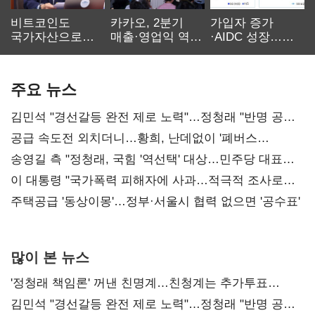
비트코인도
카카오, 2분기
가입자 증가
국가자산으로…'
매출·영업익 역대
·AIDC 성장…
보관·평가·처분'
최대…에이전트
SKT 2분기 성장
기준은 숙제
AI 수익화 관건
본궤도
주요 뉴스
김민석 "경선갈등 완전 제로 노력"…정청래 "반명 공세
사과부터"
공급 속도전 외치더니…황희, 난데없이 '폐버스
리모델링' 제안
송영길 측 "정청래, 국힘 '역선택' 대상…민주당 대표로
총선 지휘 못해"
이 대통령 "국가폭력 피해자에 사과…적극적 조사로
진실 밝혀야"
주택공급 '동상이몽'…정부·서울시 협력 없으면 '공수표'
많이 본 뉴스
'정청래 책임론' 꺼낸 친명계…친청계는 추가투표
때리기
김민석 "경선갈등 완전 제로 노력"…정청래 "반명 공세