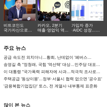
비트코인도
카카오, 2분기
가입자 증가
국가자산으로…'
매출·영업익 역대
·AIDC 성장…
보관·평가·처분'
최대…에이전트
SKT 2분기 성장
기준은 숙제
AI 수익화 관건
본궤도
주요 뉴스
공급 속도전 외치더니…황희, 난데없이 '폐버스
리모델링' 제안
송영길 측 "정청래, 국힘 '역선택' 대상…민주당 대표로
총선 지휘 못해"
이 대통령 "국가폭력 피해자에 사과…적극적 조사로
진실 밝혀야"
주택공급 '동상이몽'…정부·서울시 협력 없으면 '공수표'
'금융복합기업집단' 토스, 전 계열사 내부통제 표준화
많이 본 뉴스