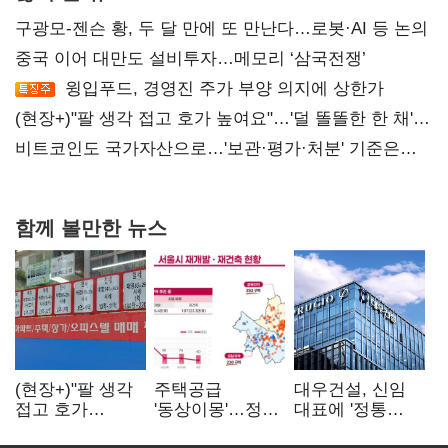
구광모-젠슨 황, 두 달 만에 또 만난다…로봇·AI 등 논의
중국 이어 대만도 설비투자…메모리 ‘삼국전쟁’
윙입푸드, 경영진 주가 부양 의지에 상한가
(현장+)"팔 생각 접고 호가 높여요"…'덜 똘똘한 한 채'
20억 키맞추기
비트코인도 국가자산으로…'보관·평가·처분' 기준은
숙제
함께 볼만한 뉴스
(현장+)"팔 생각
주택공급
대우건설, 신임
접고 호가
'동상이몽'…정부
대표에 '정통
높여요"…'덜
·서울시 협력
대우맨' 이강석