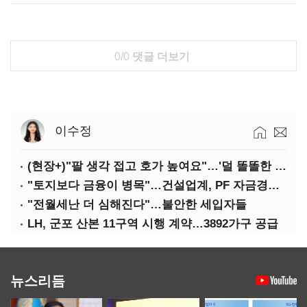
0/0
댓글 더보기
이수정
(현장+)"팔 생각 접고 호가 높여요"…'덜 똘똘한 한 채' 20억 키맞추기
"토지보다 금융이 병목"…건설업계, PF 자금경색 해소 목소리
"전월세난 더 심해진다"…불안한 세입자들
LH, 군포 산본 11구역 시행 계약…3892가구 공급
뉴스리듬