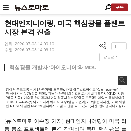
구독
현대엔지니어링, 미국 핵심광물 플랜트
시장 본격 진출
입력: 2026-07-08 14:09:10
수정: 2026-07-08 14:09:10
답글쓰기
핵심광물 개발사 '아이오니어'와 MOU
김이탁 국토교통부 제1차관(뒷줄 오른쪽), 카일 하우스트바이트(Kyle Haustveit) 미
국 에너지부 차관(뒷줄 왼쪽), 김복환 한국해외인프라도시개발지원공사(KIND) 사장
(앞줄 왼쪽), 이승동 현대엔지니어링 화공사업부장(앞줄 오른쪽), 제임스 캘러웨이(J
ames D. Calaway) 아이오니어 이사회 의장(앞줄 가운데)이 7일(현지시간) 미국 워싱
턴 D.C.에서 열린 MOU 체결식에서 기념 사진을 찍고 있다. (사진=현대엔지니어링) \
[뉴스토마토 이수정 기자] 현대엔지니어링이 미국 리
튬·붕소 프로젝트에 본격 참여하며 북미 핵심광물 플