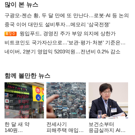
많이 본 뉴스
구광모-젠슨 황, 두 달 만에 또 만난다…로봇·AI 등 논의
중국 이어 대만도 설비투자…메모리 ‘삼국전쟁’
윙입푸드, 경영진 주가 부양 의지에 상한가
비트코인도 국가자산으로…'보관·평가·처분' 기준은
숙제
네이버, 2분기 영업익 5203억원…전년비 0.2% 감소
함께 볼만한 뉴스
한 달 새 약
전세사기
보건소부터
140원
피해주택 매입
응급실까지 AI