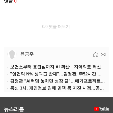
댓글
0
0/0
댓글 더보기
윤금주
보건소부터 응급실까지 AI 확산…지역의료 혁신 본격화
"영업익 N% 성과급 반대"…김정관, 주52시간 손질 예고
김정관 "AI혁명 놓치면 성장 끝"…메가프로젝트·메가특구 속도전
통신 3사, 개인정보 침해 면책 등 자진 시정…공정위 "이용자 권리 강화"
뉴스리듬