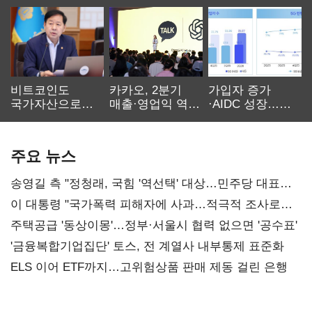
비트코인도
카카오, 2분기
가입자 증가
국가자산으로…'
매출·영업익 역대
·AIDC 성장…
보관·평가·처분'
최대…에이전트
SKT 2분기 성장
기준은 숙제
AI 수익화 관건
본궤도
주요 뉴스
송영길 측 "정청래, 국힘 '역선택' 대상…민주당 대표로
총선 지휘 못해"
이 대통령 "국가폭력 피해자에 사과…적극적 조사로
진실 밝혀야"
주택공급 '동상이몽'…정부·서울시 협력 없으면 '공수표'
'금융복합기업집단' 토스, 전 계열사 내부통제 표준화
ELS 이어 ETF까지…고위험상품 판매 제동 걸린 은행