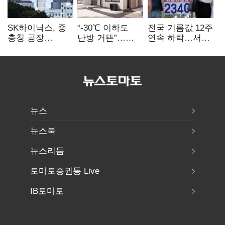
SK하이닉스, 중
“-30℃ 이하도
전국 기름값 12주
충칭 공장
난방 거뜬”…
연속 하락…서울
지분매각
삼성, 미
휘발윳값 1909원
검토?…“확정된
국립연구소와
바 없어”
개발 협력
뉴스
뉴스북
뉴스리듬
토마토증권통 Live
IB토마토