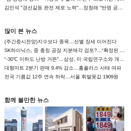
다툼 격화
김민석 "경선갈등 완전 제로 노력"…정청래 "반명 공세
사과부터"
많이 본 뉴스
(주간증시전망)지수보다 종목…선별 장세 이어진다
SK하이닉스, 중 충칭 공장 지분매각 검토?…“확정된 바
없어”
“-30℃ 이하도 난방 거뜬”…삼성, 미 국립연구소와 개발
협력
대형마트 2분기 판매 9.4% 감소…홈플러스 사태 여파
전국 기름값 12주 연속 하락…서울 휘발윳값 1909원
함께 볼만한 뉴스