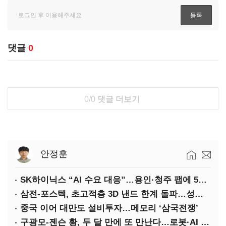
댓글
0
0/0
댓글 더보기
안정훈
SK하이닉스 “AI 수요 대응”…용인·청주 팹에 54조 투자
삼전-포스텍, 초고적층 3D 낸드 한계 돌파…성능·전력효율 개선
중국 이어 대만도 설비투자…메모리 ‘삼국전쟁’
구광모-젠슨 황, 두 달 만에 또 만난다…로봇·AI 등 논의