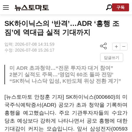
구독
SK하이닉스의 ‘반격’…ADR ‘흥행 조
짐’에 역대급 실적 기대까지
입력: 2026-07-08 14:31:59
수정: 2026-07-08 15:26:17
답글쓰기
미 ADR 초과청약…“전문 투자자 대거 참여”
2분기 실적도 주목…‘영업익 60조 돌파 전망’
“SK하닉 나스닥 입성, K반도체 위상 전환 계기”
[뉴스토마토 안정훈 기자]
SK하이닉스(000660)
의 미
국주식예탁증서(ADR) 공모가 초과 청약을 기록하며
흥행을 예고했습니다. 주요 기관투자자들의 수요가
당초 예상보다 강하게 나타나면서 공모 흥행에 대한
기대감이 커지는 모습입니다. 앞서
삼성전자(00593