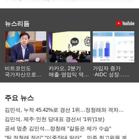
뉴스리듬
비트코인도
카카오, 2분기
가입자 증가
국가자산으로…'
매출·영업익 역대
·AIDC 성장…
보관·평가·처분'
최대…에이전트
SKT 2분기 성장
기준은 숙제
AI 수익화 관건
본궤도
주요 뉴스
김민석, 누적 45.42%로 경선 1위…정청래와 격차
0.86%p(2보)
김민석, 제주·인천 당대표 경선서 '1위'(1보)
공세 멈춘 김민석…정청래 "갈등은 제가 수습"
"팀 정청래 정리" "이중잣대 말라"…민주 최고위원 계파