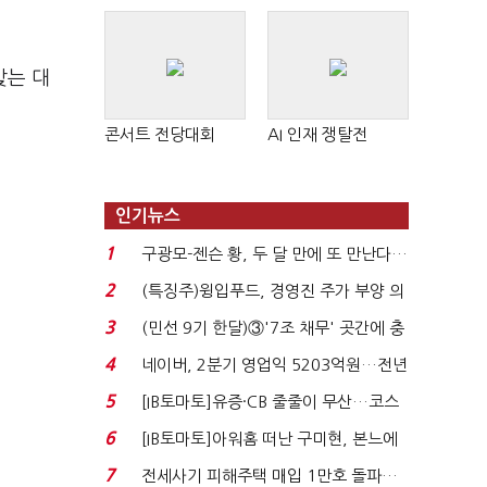
맞는 대
콘서트 전당대회
AI 인재 쟁탈전
인기뉴스
1
구광모-젠슨 황, 두 달 만에 또 만난다…
로봇·AI 등 논...
2
(특징주)윙입푸드, 경영진 주가 부양 의
지에 상한가...
3
(민선 9기 한달)③'7조 채무' 곳간에 충
격…추미애, 20년...
4
네이버, 2분기 영업익 5203억원…전년
비 0.2% 감소...
5
[IB토마토]유증·CB 줄줄이 무산…코스
닥 벌점 급증에 ...
6
[IB토마토]아워홈 떠난 구미현, 본느에
340억 베팅…가...
7
전세사기 피해주택 매입 1만호 돌파…