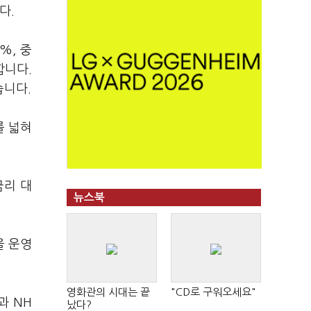
다.
%, 중
합니다.
습니다.
를 넓혀
금리 대
뉴스북
을 운영
영화관의 시대는 끝
"CD로 구워오세요"
과 NH
났다?