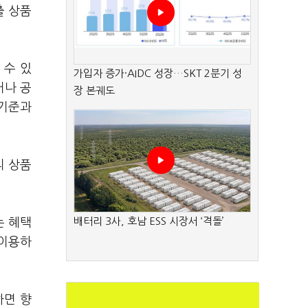
출 상품
 수 있
가입자 증가·AIDC 성장…SKT 2분기 성
거나 공
장 본궤도
 기준과
리 상품
배터리 3사, 호남 ESS 시장서 ‘격돌’
는 혜택
 이용하
하면 향