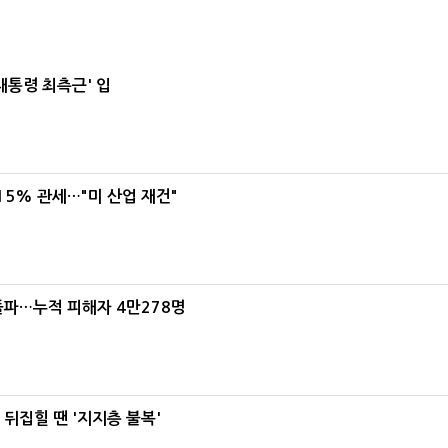
대통령 최측근' 입
5% 관세…"미 산업 재건"
돌파…누적 피해자 4만278명
뒤집힐 땐 '지지층 불복'