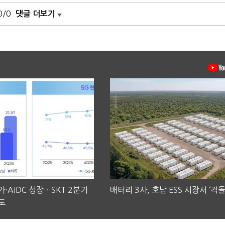
0/0
댓글 더보기
·AIDC 성장…SKT 2분기
배터리 3사, 호남 ESS 시장서 ‘격돌
도