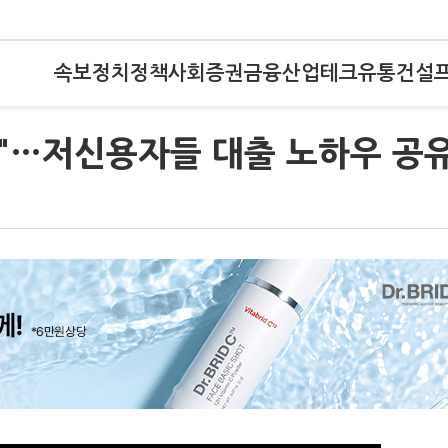
속보
정치
정책
사회
증권
금융
산업
테크
유통
건설
?"…저신용자들 대출 노하우 공