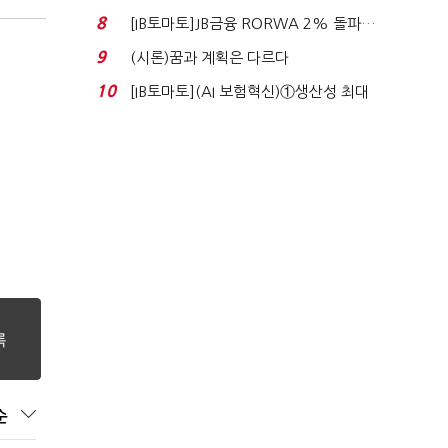
누적 피해자 4만2...
8
[IB토마토]JB금융 RORWA 2% 돌파…
실적 견인은 은행 ...
9
(시론)꿈과 계획은 다르다
10
[IB토마토](AI 보험혁신)①생산성 최대
80% 개선…현실...
순