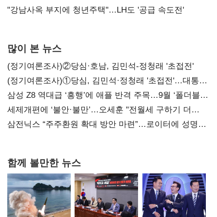
"강남사옥 부지에 청년주택"…LH도 '공급 속도전'
많이 본 뉴스
(정기여론조사)②당심·호남, 김민석-정청래 '초접전'
(정기여론조사)①당심, 김민석·정청래 '초접전'…대통령
지지도 '50% 아래로'(종합)
삼성 Z8 역대급 ‘흥행’에 애플 반격 주목…9월 ‘폴더블
대전’
세제개편에 ‘불안·불만’…오세훈 "전월세 구하기 더
힘들어질 것"
삼전닉스 “주주환원 확대 방안 마련”…로이터에 성명
보내
함께 볼만한 뉴스