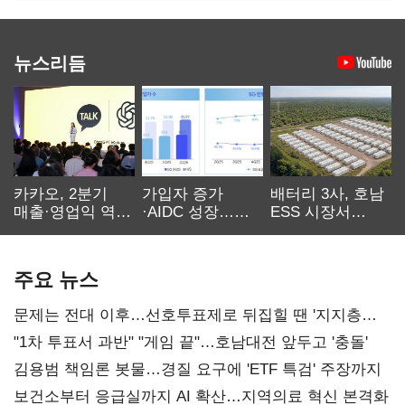
뉴스리듬
카카오, 2분기
가입자 증가
배터리 3사, 호남
매출·영업익 역대
·AIDC 성장…
ESS 시장서
최대…에이전트
SKT 2분기 성장
‘격돌’
AI 수익화 관건
본궤도
주요 뉴스
문제는 전대 이후…선호투표제로 뒤집힐 땐 '지지층
불복'
"1차 투표서 과반" "게임 끝"…호남대전 앞두고 '충돌'
김용범 책임론 봇물…경질 요구에 'ETF 특검' 주장까지
보건소부터 응급실까지 AI 확산…지역의료 혁신 본격화