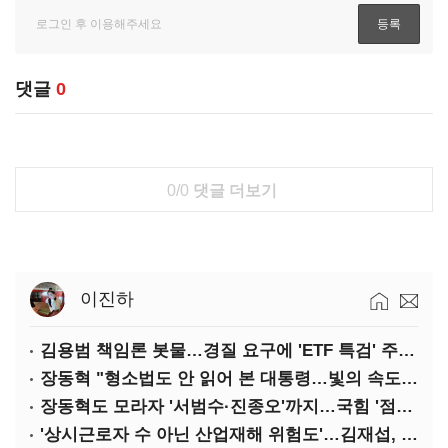
댓글
0
0/0
댓글 더보기
이진하
김용범 책임론 봇물…경질 요구에 'ETF 특검' 주장까지
장동혁 "형소법도 안 읽어 본 대통령…빛의 속도로 무너질 것"
장동혁도 모라자 '서범수·진종오'까지…국힘 '점입가경'
'상시근로자 수 아닌 산업재해 위험도'…김재섭, 산재예방 지원기준 손질