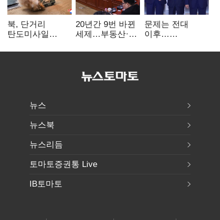
북, 단거리
20년간 9번 바뀐
문제는 전대
탄도미사일
세제…부동산·
이후…
발사…안보실
상속세만
선호투표제로
"즉각 중단 촉구"
건드렸다
뒤집힐 땐
'지지층 불복'
뉴스
뉴스북
뉴스리듬
토마토증권통 Live
IB토마토