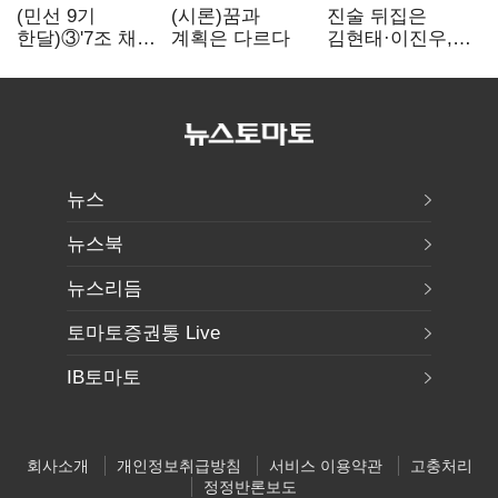
(민선 9기
(시론)꿈과
진술 뒤집은
한달)③'7조 채무'
계획은 다르다
김현태·이진우,
곳간에 충격…
박안수는 "국가에
추미애, 20년만에
헌신"…법정서
'비상재정' 선언
드러난 군
승부수
수뇌부의 민낯
뉴스
뉴스북
뉴스리듬
토마토증권통 Live
IB토마토
회사소개
개인정보취급방침
서비스 이용약관
고충처리
정정반론보도