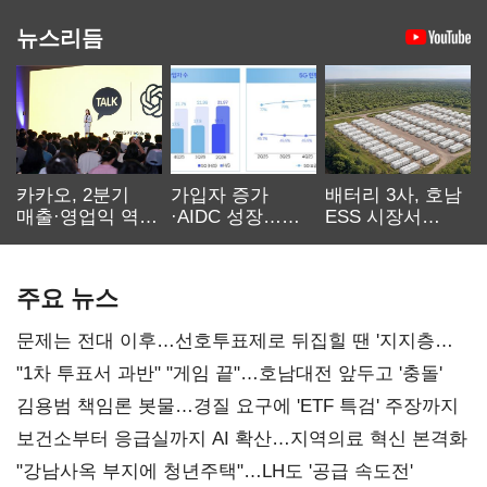
뉴스리듬
카카오, 2분기
가입자 증가
배터리 3사, 호남
매출·영업익 역대
·AIDC 성장…
ESS 시장서
최대…에이전트
SKT 2분기 성장
‘격돌’
AI 수익화 관건
본궤도
주요 뉴스
문제는 전대 이후…선호투표제로 뒤집힐 땐 '지지층
불복'
"1차 투표서 과반" "게임 끝"…호남대전 앞두고 '충돌'
김용범 책임론 봇물…경질 요구에 'ETF 특검' 주장까지
보건소부터 응급실까지 AI 확산…지역의료 혁신 본격화
"강남사옥 부지에 청년주택"…LH도 '공급 속도전'