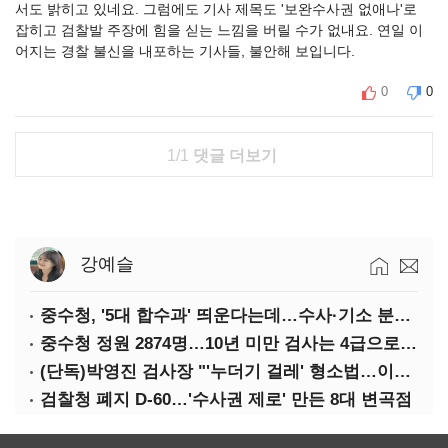
서도 밝히고 있네요. 그럼에도 기사 제목도 '보완수사권 없애나'로
잡히고 검찰발 주장에 힘을 싣는 느낌을 버릴 수가 없내요. 연일 이
어지는 경찰 불신을 내포하는 기사들, 불안해 보입니다.
0
0
1/1
댓글 더보기
강예슬
중수청, '5대 합수과' 띄운다는데…수사·기소 분리로 협력방안 '부재'
중수청 정원 2874명…10년 미만 검사는 4급으로 임용
(단독)박영진 검사장 "'누더기 걸레' 형소법…이재명 대통령 책임져야"
검찰청 폐지 D-60…'수사권 제로' 만든 8대 변곡점