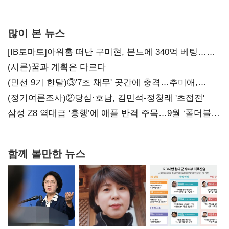
많이 본 뉴스
[IB토마토]아워홈 떠난 구미현, 본느에 340억 베팅…
가족 지배체제 구축
(시론)꿈과 계획은 다르다
(민선 9기 한달)③'7조 채무' 곳간에 충격…추미애,
20년만에 '비상재정' 선언 승부수
(정기여론조사)②당심·호남, 김민석-정청래 '초접전'
삼성 Z8 역대급 ‘흥행’에 애플 반격 주목…9월 ‘폴더블
대전’
함께 볼만한 뉴스