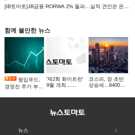
가족 지배체제 구축
[IB토마토]JB금융 RORWA 2% 돌파…실적 견인은 은행
아닌 캐피탈
함께 볼만한 뉴스
'제2회 화이트런'
코스피, 장 초반
윙입푸드,
9월 개최…
상승세…6400선
경영진 주가 부양
취약계층 소녀
회복 시도
의지에 상한가
지원
뉴스