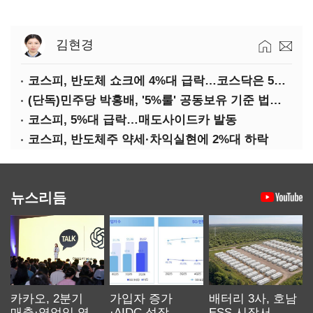
김현경
코스피, 반도체 쇼크에 4%대 급락…코스닥은 5거래일째 상승
(단독)민주당 박홍배, '5%룰' 공동보유 기준 법제화 추진
코스피, 5%대 급락…매도사이드카 발동
코스피, 반도체주 약세·차익실현에 2%대 하락
뉴스리듬
카카오, 2분기
가입자 증가
배터리 3사, 호남
매출·영업익 역대
·AIDC 성장…
ESS 시장서