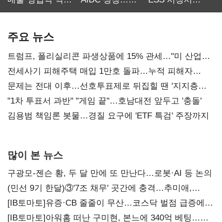
최대…에이전트
SKT 2분기 성장
‘격돌’
AI 수익화 관건
본궤도
주요 뉴스
트럼프, 폴리실리콘 파생상품에 15% 관세…"미 산업
재건"
전세사기 피해주택 매입 1만호 돌파…누적 피해자
4만278명
문제는 전대 이후…선호투표제로 뒤집힐 땐 '지지층
불복'
"1차 투표서 과반" "게임 끝"…호남대전 앞두고 '충돌'
김용범 책임론 봇물…경질 요구에 'ETF 특검' 주장까지
많이 본 뉴스
구광모-젠슨 황, 두 달 만에 또 만난다…로봇·AI 등 논의
(민선 9기 한달)③'7조 채무' 곳간에 충격…추미애,
20년만에 '비상재정' 선언 승부수
[IB토마토]유증·CB 줄줄이 무산…코스닥 벌점 급증에
상폐 압박
[IB토마토]아워홈 떠난 구미현, 본느에 340억 베팅…