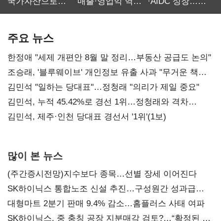
국가자산으로…'
매출·영업익 역대
·AIDC 성장…
보관·평가·처분'
최대…에이전트
SKT 2분기 성장
기준은 숙제
AI 수익화 관건
본궤도
주요 뉴스
한정애 "세제 개편안 8월 말 정리…부동산 공급도 논의"
조승래, '블루웨이브' 개인정보 유출 사과 "무거운 책임
통감"
김민석 "일하는 당대표"…정청래 "의리가 제일 중요"
김민석, 누적 45.42%로 경선 1위…정청래와 격차
0.86%p(2보)
김민석, 제주·인천 당대표 경선서 '1위'(1보)
많이 본 뉴스
(주간증시전망)지수보다 종목…선별 장세 이어진다
SK하이닉스 통합노조 신설 추진…구성원간 성과급
불만 확산
대형마트 2분기 판매 9.4% 감소…홈플러스 사태 여파
SK하이닉스, 중 충칭 공장 지분매각 검토?…“확정된 바