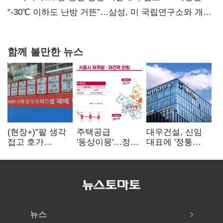
없어”
“-30℃ 이하도 난방 거뜬”…삼성, 미 국립연구소와 개발
협력
함께 볼만한 뉴스
(현장+)"팔 생각
주택공급
대우건설, 신임
접고 호가
'동상이몽'…정부
대표에 '정통
높여요"…'덜
·서울시 협력
대우맨' 이강석
똘똘한 한 채'
없으면 '공수표'
부사장 내정
20억 키맞추기
뉴스