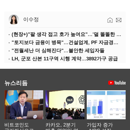
이수정
(현장+)"팔 생각 접고 호가 높여요"…'덜 똘똘한 한 채' 20억 키맞추기
"토지보다 금융이 병목"…건설업계, PF 자금경색 해소 목소리
"전월세난 더 심해진다"…불안한 세입자들
LH, 군포 산본 11구역 시행 계약…3892가구 공급
뉴스리듬
비트코인도
카카오, 2분기
가입자 증가