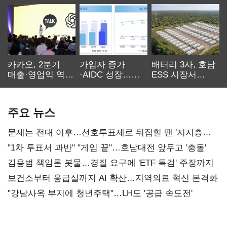
카카오, 2분기
가입자 증가
배터리 3사, 호남
매출·영업익 역대
·AIDC 성장…
ESS 시장서
최대…에이전트
SKT 2분기 성장
‘격돌’
AI 수익화 관건
본궤도
주요 뉴스
문제는 전대 이후…선호투표제로 뒤집힐 땐 '지지층
불복'
"1차 투표서 과반" "게임 끝"…호남대전 앞두고 '충돌'
김용범 책임론 봇물…경질 요구에 'ETF 특검' 주장까지
보건소부터 응급실까지 AI 확산…지역의료 혁신 본격화
"강남사옥 부지에 청년주택"…LH도 '공급 속도전'