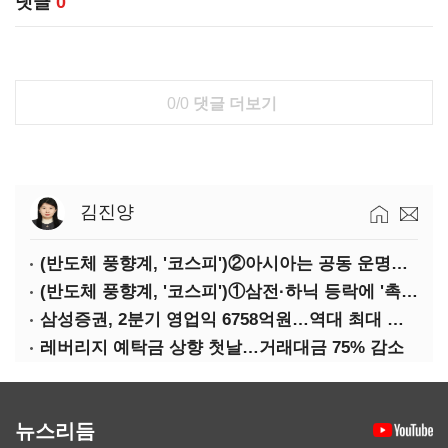
댓글
0
0/0
댓글 더보기
김진양
(반도체 풍향계, '코스피')②아시아는 공동 운명체?…일본·대만도 '동반 출렁'
(반도체 풍향계, '코스피')①삼전·하닉 등락에 '촉각'…코스피·나스닥 '한 몸'
삼성증권, 2분기 영업익 6758억원…역대 최대 경신
레버리지 예탁금 상향 첫날…거래대금 75% 감소
뉴스리듬