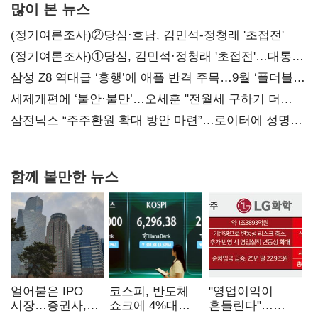
많이 본 뉴스
(정기여론조사)②당심·호남, 김민석-정청래 '초접전'
(정기여론조사)①당심, 김민석·정청래 '초접전'…대통령
지지도 '50% 아래로'(종합)
삼성 Z8 역대급 ‘흥행’에 애플 반격 주목…9월 ‘폴더블
대전’
세제개편에 ‘불안·불만’…오세훈 "전월세 구하기 더
힘들어질 것"
삼전닉스 “주주환원 확대 방안 마련”…로이터에 성명
보내
함께 볼만한 뉴스
얼어붙은 IPO
코스피, 반도체
"영업이익이
시장…증권사,
쇼크에 4%대
흔들린다"…